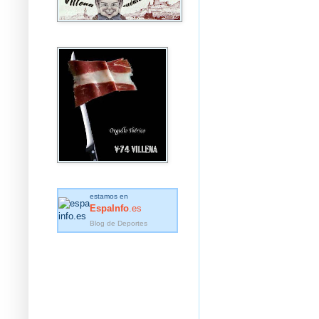
estamos en
EspaInfo
.es
Blog de Deportes