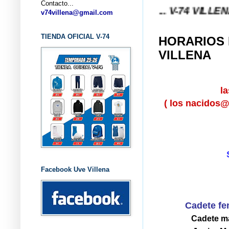
Contacto...
4 VILLENA (ALICANTE) ... V-74 VILLENA DESDE 1.
v74villena@gmail.com
TIENDA OFICIAL V-74
HORARIOS 
VILLENA
l
( los nacidos@
Facebook Uve Villena
Cadete fe
Cadete ma