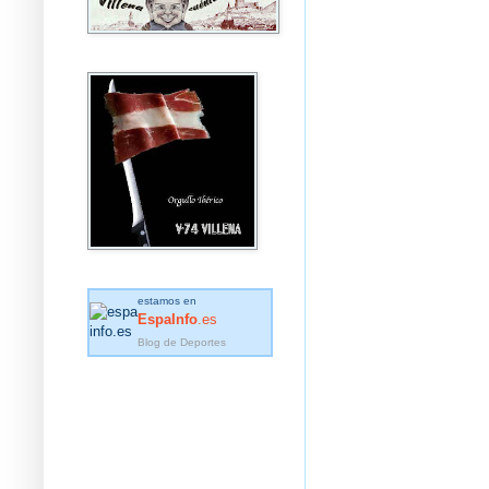
estamos en
EspaInfo
.es
Blog de Deportes