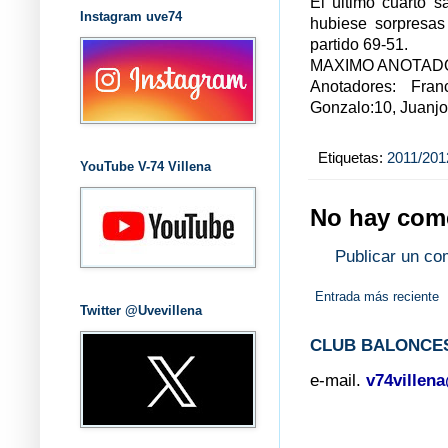
El último cuarto s
Instagram uve74
hubiese sorpresas 
partido 69-51.
MAXIMO ANOTADOR:
Anotadores: Franc
Gonzalo:10, Juanjo:
Etiquetas:
2011/201
YouTube V-74 Villena
No hay come
Publicar un co
Entrada más reciente
Twitter @Uvevillena
CLUB BALONCES
e-mail.
v74villen