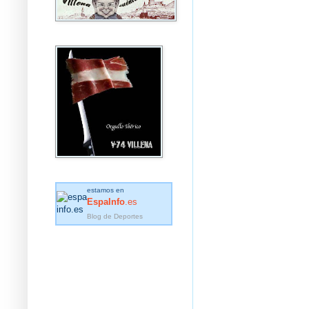
estamos en
EspaInfo
.es
Blog de Deportes