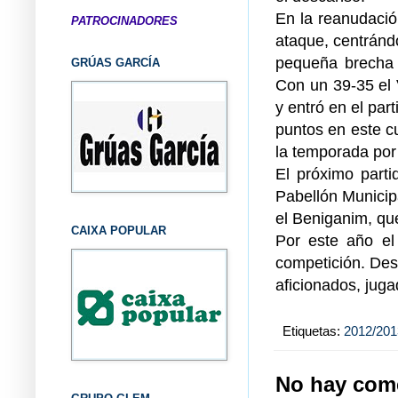
En la reanudació
PATROCINADORES
ataque, centránd
pequeña brecha e
GRÚAS GARCÍA
Con un 39-35 el 
y entró en el part
puntos en este cu
la temporada por
El próximo part
Pabellón Municipa
el Beniganim, qu
CAIXA POPULAR
Por este año e
competición. Des
aficionados, jug
Etiquetas:
2012/201
No hay come