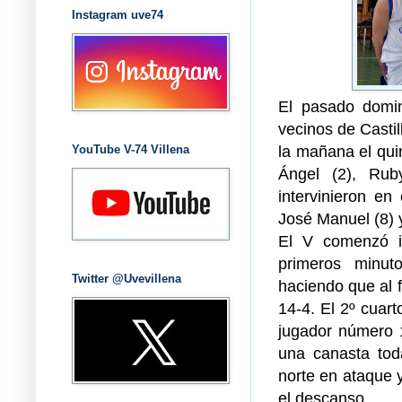
Instagram uve74
El pasado domin
vecinos de Castil
la mañana el quin
YouTube V-74 Villena
Ángel (2), Rub
intervinieron en
José Manuel (8) y
El V comenzó i
primeros minuto
Twitter @Uvevillena
haciendo que al f
14-4. El 2º cuart
jugador número 1
una canasta tod
norte en ataque 
el descanso.