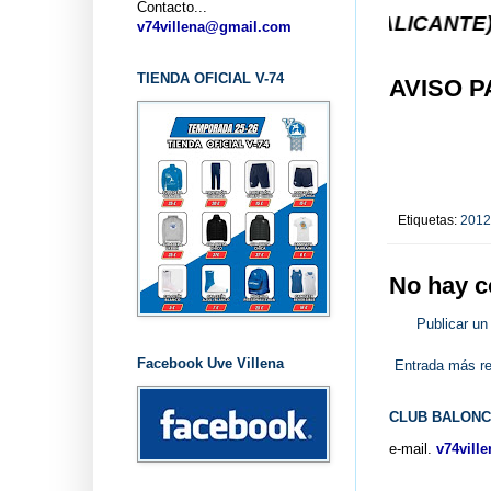
Contacto...
ALONCESTO V-74 VILLENA (ALICANTE) ... V-74 VI
v74villena@gmail.com
TIENDA OFICIAL V-74
AVISO P
Etiquetas:
2012
No hay c
Publicar un
Facebook Uve Villena
Entrada más re
CLUB BALONC
e-mail.
v74vill