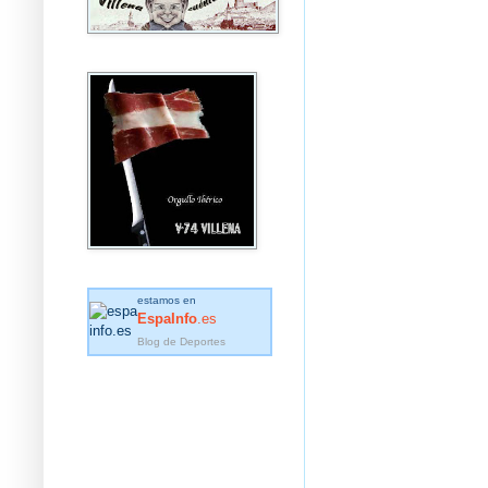
estamos en
EspaInfo
.es
Blog de Deportes