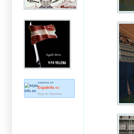
estamos en
EspaInfo
.es
Blog de Deportes