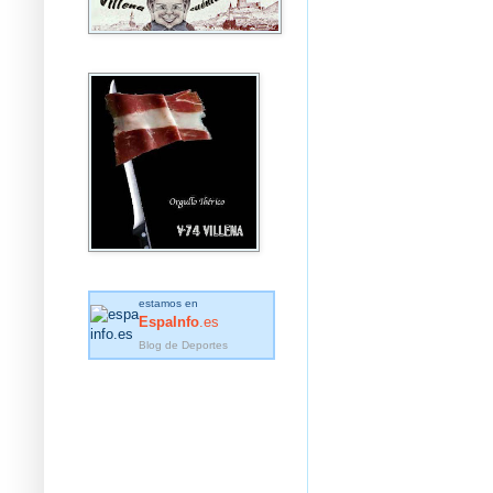
estamos en
EspaInfo
.es
Blog de Deportes