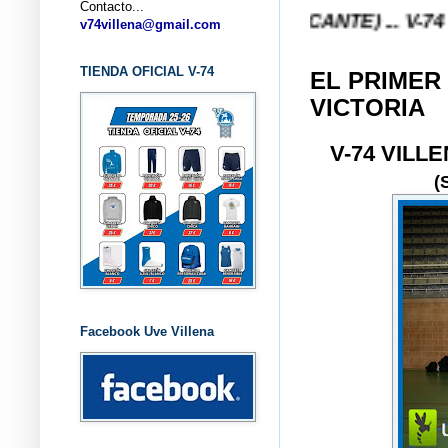
Contacto...
STO V-74 VILLENA (ALICANTE) ... V-74 VILLENA D
v74villena@gmail.com
TIENDA OFICIAL V-74
EL PRIMER
VICTORIA
V-74 VILL
(
Facebook Uve Villena