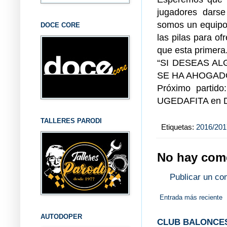
jugadores darse
somos un equipo
DOCE CORE
las pilas para o
que esta primera
“SI DESEAS A
SE HA AHOGAD
Próximo partid
UGEDAFITA en Den
TALLERES PARODI
Etiquetas:
2016/201
No hay come
Publicar un co
Entrada más reciente
AUTODOPER
CLUB BALONCES