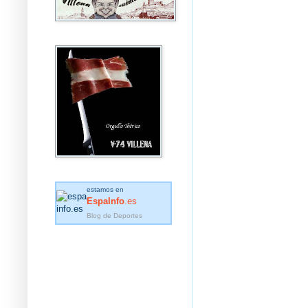
estamos en
EspaInfo
.es
Blog de Deportes