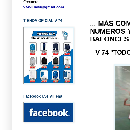
Contacto...
... C
v74villena@gmail.com
TIENDA OFICIAL V-74
... MÁS C
NÚMEROS Y
BALONCES
V-74 "TOD
Facebook Uve Villena