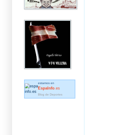
estamos en
EspaInfo
.es
Blog de Deportes