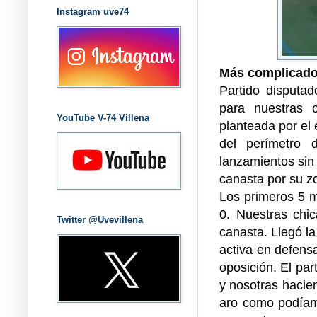
Instagram uve74
Más complicado
Partido disputa
para nuestras c
YouTube V-74 Villena
planteada por el 
del perímetro 
lanzamientos sin
canasta por su z
Los primeros 5 m
0. Nuestras chi
Twitter @Uvevillena
canasta. Llegó l
activa en defens
oposición. El par
y nosotras hacie
aro como podíamo