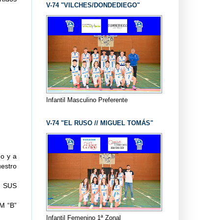
V-74 "VILCHES/DONDEDIEGO"
Infantil Masculino Preferente
V-74 "EL RUSO // MIGUEL TOMÁS"
do y a
estro
 SUS
M “B”
Infantil Femenino 1ª Zonal