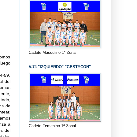
Cadete Masculino 1ª Zonal
somos
 juego
V-74 "IZQUIERDO" "GESTYCON"
54-59,
al del
blemas
ente,
todo,
os de
ntear.
leamos
anza a
Cadete Femenino 1ª Zonal
os del
rtidos