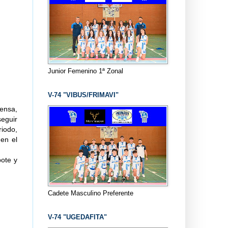
Junior Femenino 1ª Zonal
V-74 "VIBUS/FRIMAVI"
fensa,
eguir
iodo,
en el
bote y
Cadete Masculino Preferente
V-74 "UGEDAFITA"