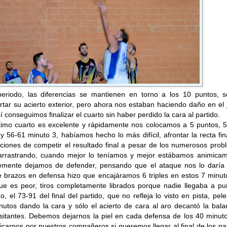
periodo, las diferencias se mantienen en torno a los 10 puntos, 
tar su acierto exterior, pero ahora nos estaban haciendo daño en el
sí conseguimos finalizar el cuarto sin haber perdido la cara al partido.
último cuarto es excelente y rápidamente nos colocamos a 5 puntos, 
y 56-61 minuto 3, habíamos hecho lo más difícil, afrontar la recta fin
pciones de competir el resultado final a pesar de los numerosos pro
rrastrando, cuando mejor lo teníamos y mejor estábamos animicam
emente dejamos de defender, pensando que el ataque nos lo daría 
e brazos en defensa hizo que encajáramos 6 triples en estos 7 minut
que es peor, tiros completamente librados porque nadie llegaba a pu
, el 73-91 del final del partido, que no refleja lo visto en pista, pe
nutos dando la cara y sólo el acierto de cara al aro decantó la bal
isitantes. Debemos dejarnos la piel en cada defensa de los 40 minut
ificarnos por nuestros compañeros si queremos llegar al final de los pa