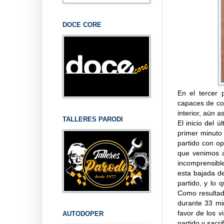
DOCE CORE
En el tercer 
capaces de cor
interior, aún a
TALLERES PARODI
El inicio del 
primer minuto 
partido con o
que venimos a
incomprensibl
esta bajada d
partido, y lo 
Como resultado
durante 33 mi
favor de los v
AUTODOPER
partido y sacr