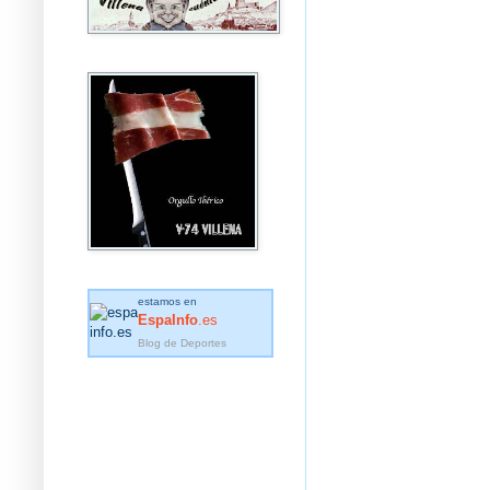
estamos en
EspaInfo
.es
Blog de Deportes