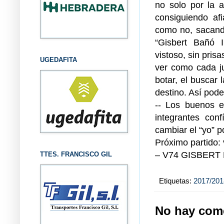
no solo por la 
consiguiendo af
como no, sacando
“Gisbert Bañó I
vistoso, sin pris
UGEDAFITA
ver como cada ju
botar, el buscar
destino. Así pod
-- Los buenos 
integrantes con
cambiar el “yo” po
Próximo partido:
– V74 GISBERT
TTES. FRANCISCO GIL
Etiquetas:
2017/201
No hay come