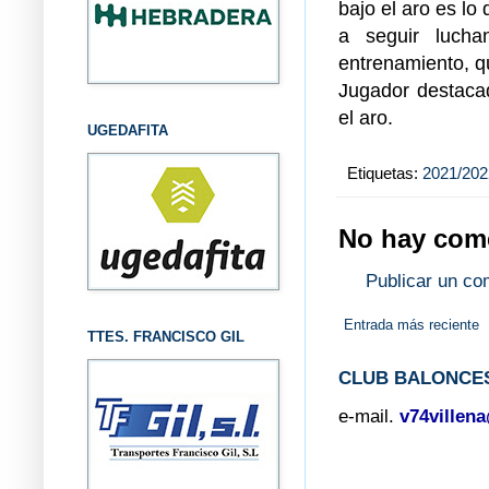
bajo el aro es lo
a seguir luch
entrenamiento, qu
Jugador destacad
el aro.
UGEDAFITA
Etiquetas:
2021/202
No hay come
Publicar un co
Entrada más reciente
TTES. FRANCISCO GIL
CLUB BALONCES
e-mail.
v74villen