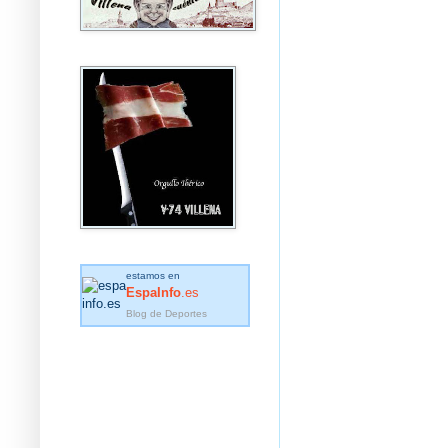
estamos en
EspaInfo
.es
Blog de Deportes