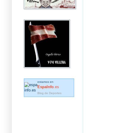
estamos en
EspaInfo
.es
Blog de Deportes