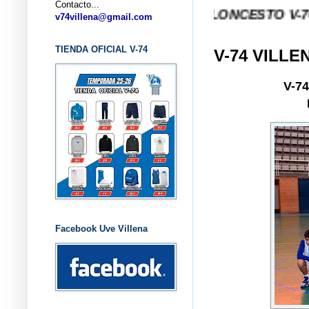
Contacto...
... CLUB BALONCESTO V-74 VILLENA 
v74villena@gmail.com
TIENDA OFICIAL V-74
V-74 VILLE
V-7
Facebook Uve Villena