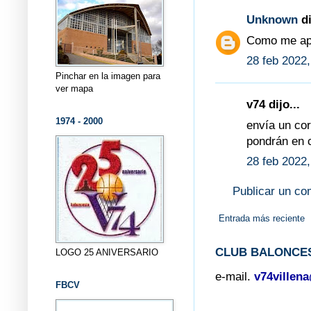
Unknown
di
Como me apu
28 feb 2022,
Pinchar en la imagen para
ver mapa
v74 dijo...
1974 - 2000
envía un co
pondrán en c
28 feb 2022,
Publicar un co
Entrada más reciente
CLUB BALONCES
LOGO 25 ANIVERSARIO
e-mail.
v74villen
FBCV