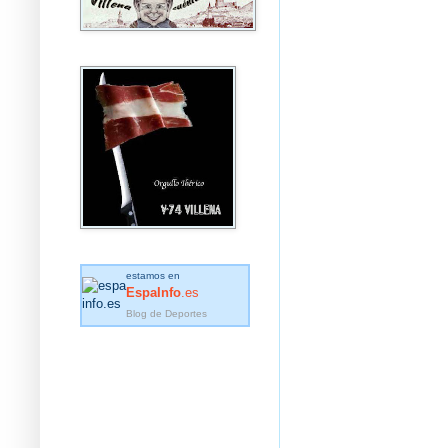
estamos en
EspaInfo
.es
Blog de Deportes