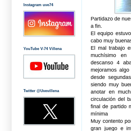
Instagram uve74
Partidazo de nue
a fin.
El equipo estuvo
cabo muy buenas 
El mal trabajo e
YouTube V-74 Villena
muchísimo en s
descanso 4 aba
mejoramos algo 
desde segundas
siendo muy buen
anotar en much
Twitter @Uvevillena
circulación del 
final de partido 
mínima
Muy contento por
gran juego e in