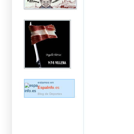
estamos en
EspaInfo
.es
Blog de Deportes