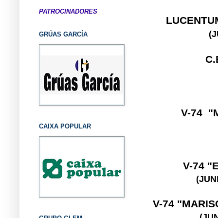
PATROCINADORES
LUCENTU
(
GRÚAS GARCÍA
C.
V-74 
CAIXA POPULAR
V-74 "
(JUN
V-74 "MARI
(JU