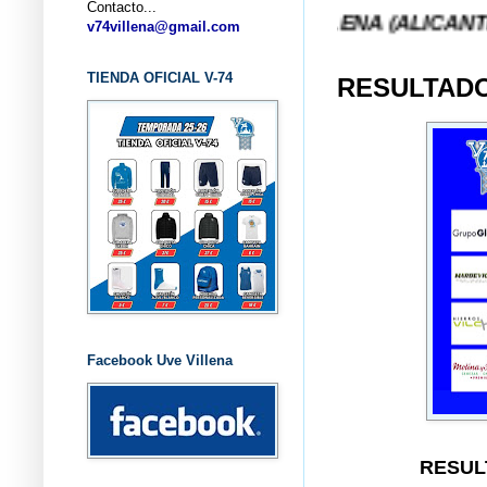
Contacto...
LUB BALONCESTO V-74 VILLENA (ALICANTE) ... V-7
v74villena@gmail.com
TIENDA OFICIAL V-74
RESULTADO
Facebook Uve Villena
RESUL