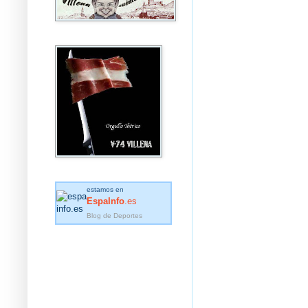
estamos en
EspaInfo
.es
Blog de Deportes