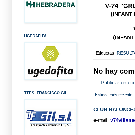
V-74 "GR
(INFANT
UGEDAFITA
(INFANT
Etiquetas:
RESULT
No hay come
Publicar un co
TTES. FRANCISCO GIL
Entrada más reciente
CLUB BALONCES
e-mail.
v74villen