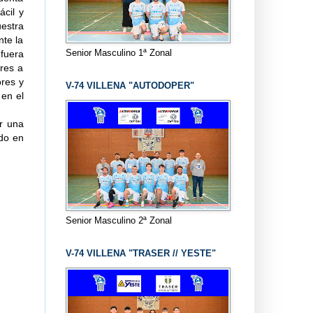
ácil y
estra
nte la
Senior Masculino 1ª Zonal
 fuera
ores a
ores y
V-74 VILLENA "AUTODOPER"
 en el
r una
ndo en
Senior Masculino 2ª Zonal
V-74 VILLENA "TRASER // YESTE"