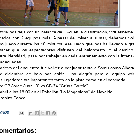
toria nos deja con un balance de 12-9 en la clasificación, virtualmente
tados con 2 equipos más. A pesar de volver a sumar, debemos vol
ro juego durante los 40 minutos, ese juego que nos ha llevado a gr
hacer que los espectadores disfruten del baloncesto. Y el camino
tra identidad, pasa por trabajar en cada entrenamiento con la intens
 adecuadas.
sitiva del encuentro fue volver a ver jugar tanto a Samu como Alber
e diciembre de baja por lesión. Una alegría para el equipo vol
s jugadores tan importantes tanto en la pista como en el vestuario.
do: CB Jorge Juan "B" vs CB-74 "Grúas García"
bril a las 18:00 en el Pabellón "La Magdalena" de Novelda
Granizo Ponce
/2025
omentarios: