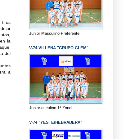
tiros
 dejar
Junior Masculino Preferente
nutos,
 en la
aque,
V-74 VILLENA "GRUPO GLEM"
ta del
puntos
era a
Junior asculino 1ª Zonal
V-74 "YESTE/HEBRADERA"