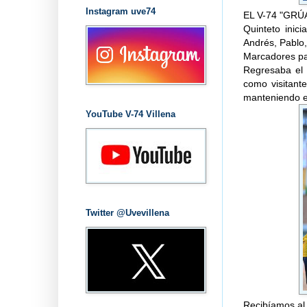
Instagram uve74
EL V-74 "GR
Quinteto inic
Andrés, Pablo
Marcadores par
Regresaba el 
como visitant
manteniendo e
YouTube V-74 Villena
Twitter @Uvevillena
Recibíamos al 