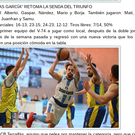
ÚAS GARCÍA" RETOMA LA SENDA DEL TRIUNFO
ial: Alberto, Gaspar, Nández, Mario y Borja. También jugaron: Mati,
, Juanfran y Samu.
ciales: 16-13; 23-15; 24-23; 12-12. Tiros libres: 7/14, 50%
primer equipo del V-74 a jugar como local, después de la doble jo
es de la semana pasada y regresó con una nueva victoria que los 
n una posición cómoda en la tabla.
CB Terralfàs, equipo que pelea por mantener la categoría, pero que 