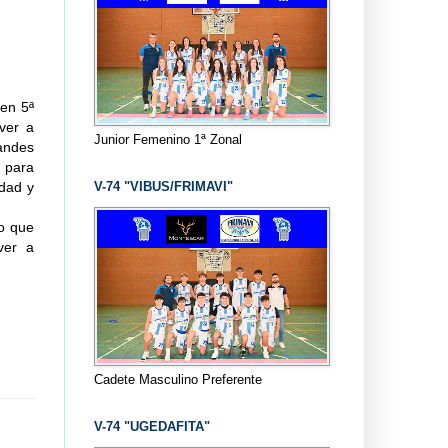
 en 5ª
ver a
Junior Femenino 1ª Zonal
andes
 para
V-74 "VIBUS/FRIMAVI"
idad y
to que
ver a
Cadete Masculino Preferente
V-74 "UGEDAFITA"