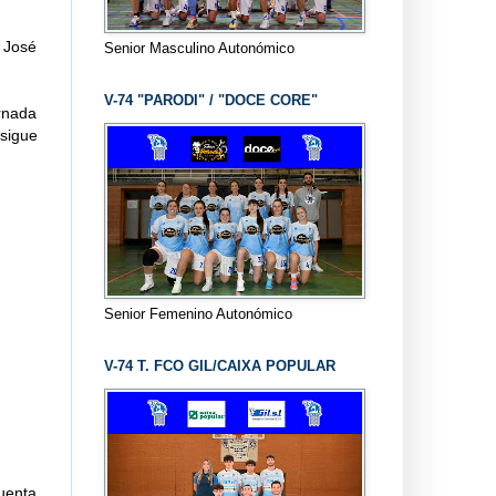
 José
Senior Masculino Autonómico
V-74 "PARODI" / "DOCE CORE"
rnada
sigue
Senior Femenino Autonómico
V-74 T. FCO GIL/CAIXA POPULAR
cuenta