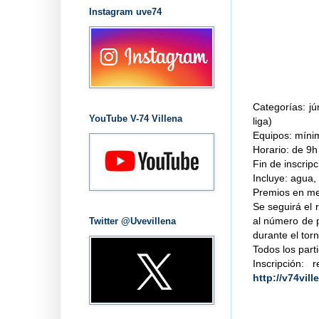
Instagram uve74
Categorías: j
YouTube V-74 Villena
liga)
Equipos: míni
Horario: de 9
Fin de inscripc
Incluye: agua,
Premios en me
Se seguirá el 
al número de p
Twitter @Uvevillena
durante el tor
Todos los part
Inscripción:
http://v74vil