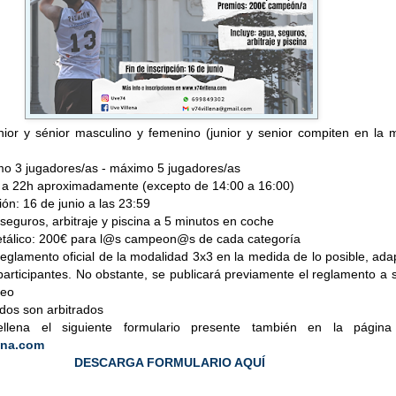
únior y sénior masculino y femenino (junior y senior compiten en la
mo 3 jugadores/as - máximo 5 jugadores/as
h a 22h aproximadamente (excepto de 14:00 a 16:00)
ión: 16 de junio a las 23:59
 seguros, arbitraje y piscina a 5 minutos en coche
tálico: 200€ para l@s campeon@s de cada categoría
reglamento oficial de la modalidad 3x3 en la medida de lo posible, ad
articipantes. No obstante, se publicará previamente el reglamento a 
neo
idos son arbitrados
 rellena el siguiente formulario presente también en la págin
lena.com
DESCARGA FORMULARIO AQUÍ