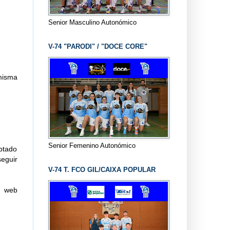
Senior Masculino Autonómico
V-74 "PARODI" / "DOCE CORE"
 misma
Senior Femenino Autonómico
aptado
seguir
V-74 T. FCO GIL/CAIXA POPULAR
a web