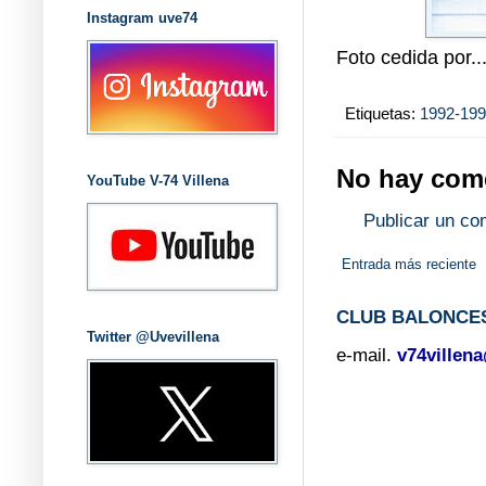
Instagram uve74
Foto cedida por..
Etiquetas:
1992-19
No hay come
YouTube V-74 Villena
Publicar un co
Entrada más reciente
CLUB BALONCES
Twitter @Uvevillena
e-mail.
v74villen