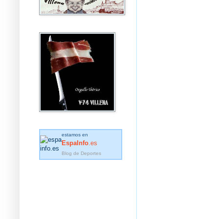
estamos en
EspaInfo
.es
Blog de Deportes