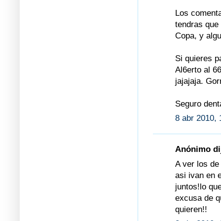
Los comentar
tendras que 
Copa, y algu
Si quieres p
Al6erto al 6
jajajaja. Go
Seguro dent
8 abr 2010, 
Anónimo dij
A ver los de
asi ivan en 
juntos!lo qu
excusa de q
quieren!!