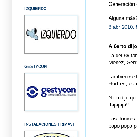
Generación 
IZQUIERDO
Alguna más
8 abr 2010, 
Al6erto dijo
La del 89 t
Menez, Serra
GESTYCON
También se h
Horfres, con
Nico dijo qu
Jajajaja!!
Los Juniors
INSTALACIONES FRIMAVI
popo popo po