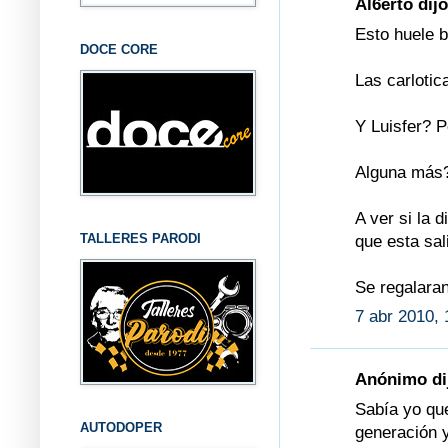
Al6erto dijo
Esto huele b
DOCE CORE
Las carlotic
Y Luisfer? 
Alguna más
A ver si la 
TALLERES PARODI
que esta sal
Se regalaran
7 abr 2010, 
Anónimo dij
Sabía yo que
AUTODOPER
generación 