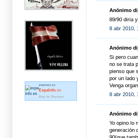
Anónimo dij
89/90 diria y
8 abr 2010, 
Anónimo dij
Si pero cuan
no se trata 
pienso que 
por un lado 
Venga organi
estamos en
EspaInfo
.es
8 abr 2010, 
Blog de Deportes
Anónimo dij
Yo opino lo
generación d
90(que tamb