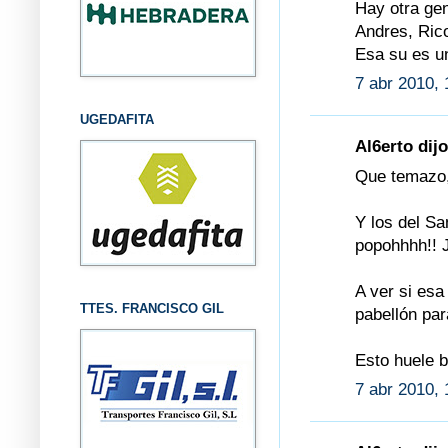
Hay otra gen
Andres, Rico
Esa su es un
7 abr 2010, 
UGEDAFITA
Al6erto dijo
Que temazo, 
Y los del S
popohhhh!! J
A ver si esa
TTES. FRANCISCO GIL
pabellón par
Esto huele b
7 abr 2010, 