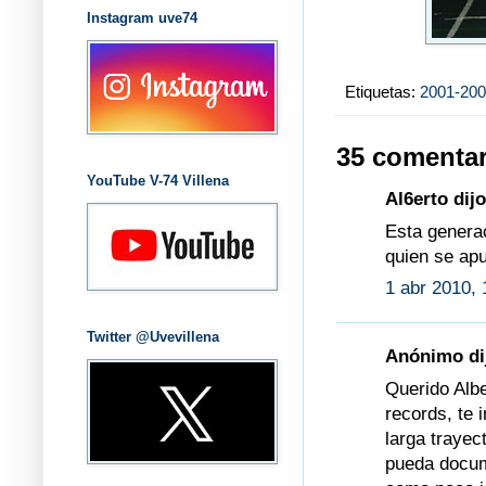
Instagram uve74
Etiquetas:
2001-20
35 comentar
YouTube V-74 Villena
Al6erto dijo
Esta generac
quien se ap
1 abr 2010, 
Twitter @Uvevillena
Anónimo dij
Querido Albe
records, te 
larga trayec
pueda docum