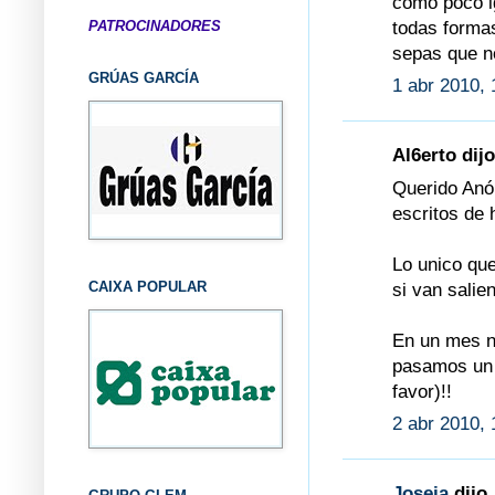
como poco i
todas formas
PATROCINADORES
sepas que nos
GRÚAS GARCÍA
1 abr 2010, 
Al6erto dijo
Querido Anó
escritos de 
Lo unico que
CAIXA POPULAR
si van salie
En un mes no
pasamos un d
favor)!!
2 abr 2010, 
Joseja
dijo.