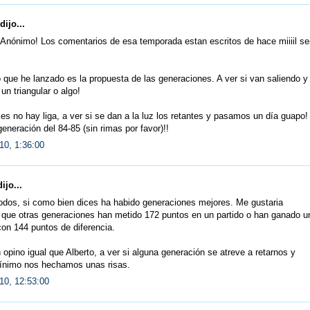
dijo...
Anónimo! Los comentarios de esa temporada estan escritos de hace miiiil se
 que he lanzado es la propuesta de las generaciones. A ver si van saliendo y
un triangular o algo!
s no hay liga, a ver si se dan a la luz los retantes y pasamos un día guapo!
generación del 84-85 (sin rimas por favor)!!
10, 1:36:00
ijo...
odos, si como bien dices ha habido generaciones mejores. Me gustaria
 que otras generaciones han metido 172 puntos en un partido o han ganado u
con 144 puntos de diferencia.
opino igual que Alberto, a ver si alguna generación se atreve a retarnos y
nimo nos hechamos unas risas.
10, 12:53:00