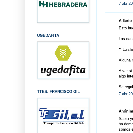
7 abr 20
Al6erto 
Esto hue
UGEDAFITA
Las carl
Y Luisf
Alguna 
A ver si
algo int
Se regal
TTES. FRANCISCO GIL
7 abr 20
Anónimo
Sabía yo
ha demos
somos el