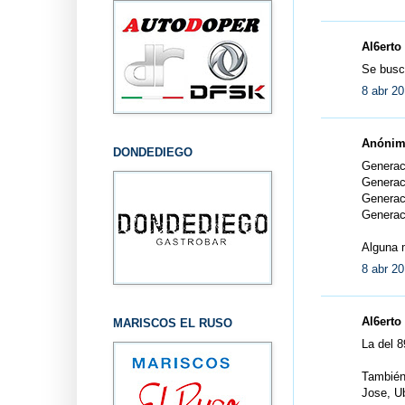
Al6erto 
Se busca
8 abr 20
Anónimo
DONDEDIEGO
Generac
Generac
Generac
Generac
Alguna
8 abr 20
Al6erto 
MARISCOS EL RUSO
La del 8
También 
Jose, Ub