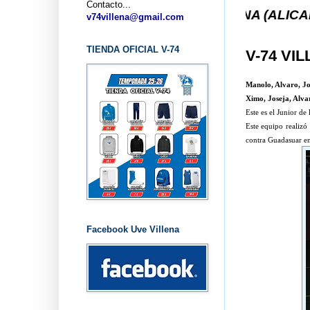
Contacto...
UB BALONCESTO V-74 VILLENA (ALICANTE) ... V-74
v74villena@gmail.com
TIENDA OFICIAL V-74
V-74 VI
Manolo, Alvaro, J
Ximo, Joseja, Alvar
Este es el Junior d
Este equipo realiz
contra Guadasuar en
Facebook Uve Villena