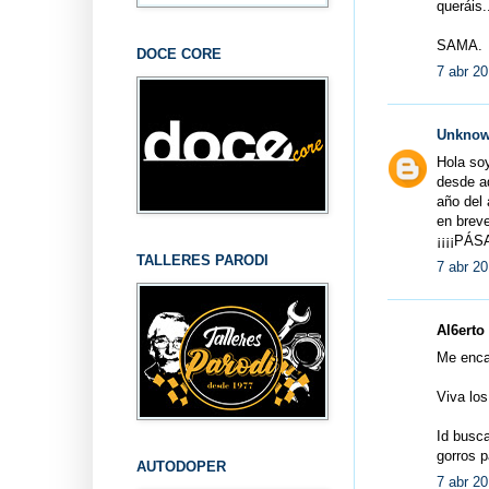
queráis
SAMA.
DOCE CORE
7 abr 20
Unkno
Hola soy
desde a
año del 
en brev
¡¡¡¡PÁS
TALLERES PARODI
7 abr 20
Al6erto 
Me enca
Viva los
Id busca
gorros p
AUTODOPER
7 abr 20