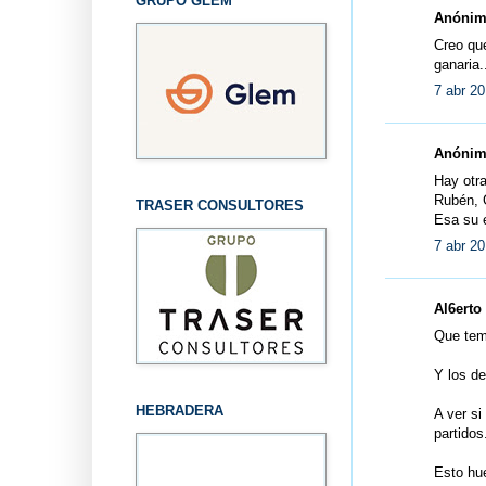
GRUPO GLEM
Anónimo
Creo que
ganaria.
7 abr 20
Anónimo
Hay otra
Rubén, G
TRASER CONSULTORES
Esa su e
7 abr 20
Al6erto 
Que tema
Y los de
HEBRADERA
A ver si
partidos
Esto hue