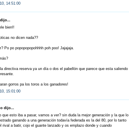
10, 14:51:00
dijo...
le bien!!
oticas no dicen nada??
er? Po po popopopopohhhh poh poo! Jajajaja.
más?
 la directiva reserva ya un día o dos el pabellón que parece que esta saliendo
eresante.
aran gorros pa los toros a los ganadores!
10, 15:01:00
 dijo...
 que esto iba a pasar, vamos a ver? sin duda la mejor generación y la que lo
trado ganando a una generación todavía federada es la del 80, por lo tanto
 rival a batir, cojo el guante lanzado y os emplazo donde y cuando