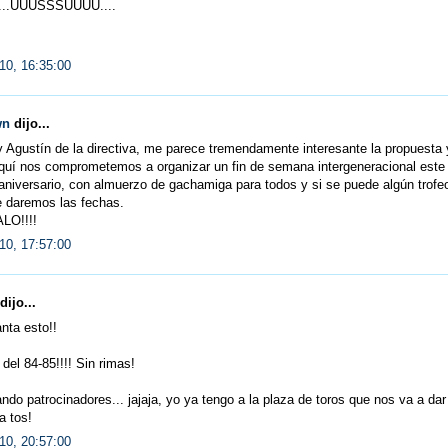
....UUUSSSUUUU....
10, 16:35:00
wn
dijo...
 Agustín de la directiva, me parece tremendamente interesante la propuesta 
quí nos comprometemos a organizar un fin de semana intergeneracional este
aniversario, con almuerzo de gachamiga para todos y si se puede algún trofe
e daremos las fechas.
ALO!!!!
10, 17:57:00
dijo...
nta esto!!
 del 84-85!!!! Sin rimas!
ndo patrocinadores... jajaja, yo ya tengo a la plaza de toros que nos va a dar
a tos!
10, 20:57:00