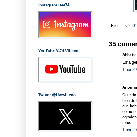
Instagram uve74
Etiquetas:
2001
35 comen
YouTube V-74 Villena
Al6erto 
Esta gen
1 abr 20
Anónimo
Querido 
Twitter @Uvevillena
bien de 
que hab
como po
agradezc
retos.....
1 abr 20