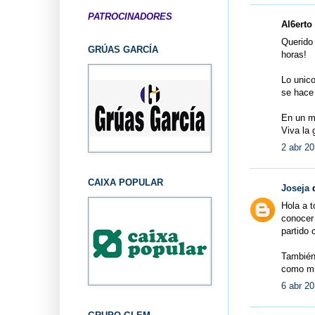
PATROCINADORES
Al6erto 
Querido 
GRÚAS GARCÍA
horas!
Lo unico
se hace 
En un me
Viva la 
2 abr 20
CAIXA POPULAR
Joseja
d
Hola a t
conocer
partido 
También 
como mí
6 abr 20