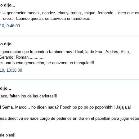
 dijo...
 la generacion menez, nandez, charly, toni g., migue, fernando... creo que o
.. creo... Cuando querais se convoca un amistoso...
10, 0:46:00
 dijo...
 generación que lo pondría también muy dificil, la de Fran, Andres, Rico,
erardo, Roman............
s una buena generación, se convoca un triangular!!!
10, 10:38:00
dijo...
zo, faltan los de las carlotas!!!
l Sama, Marco... no dicen nada? Poooh po po po po popohhhh!! Jajajaja!
 esa directiva se hace cargo de pedirnos un día en el pabellón para jugar esto
.
le bien!!