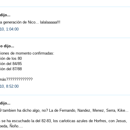
dijo...
 generación de Nico... lalalaaaaa!!!
10, 1:04:00
 dijo...
iones de momento confirmadas:
ión de los 80
ión del 84/85
ión del 87/88
 más?????????????
10, 8:52:00
dijo...
9 tambien ha dicho algo, no? La de Fernando, Nandez, Menez, Serra, Kike...
se ha escuchado la del 82-83, los carloticas azules de Horfres, con Jesus,
eda, Ñoño....