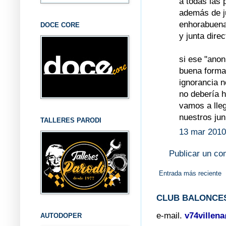
a todas las 
además de ju
enhorabuena 
DOCE CORE
y junta dire
si ese "anon
buena forma)
ignorancia n
no debería h
vamos a lleg
nuestros jun
TALLERES PARODI
13 mar 2010
Publicar un co
Entrada más reciente
CLUB BALONCES
e-mail.
v74villen
AUTODOPER