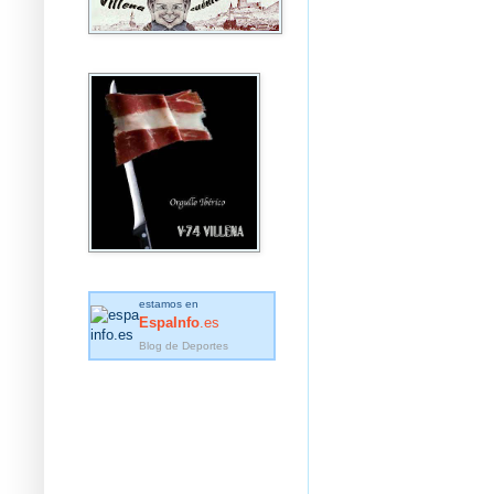
estamos en
EspaInfo
.es
Blog de Deportes