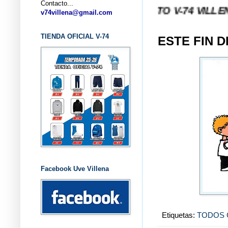
Contacto...
... CLUB BALONCESTO V-74 VILLENA (ALICANT
v74villena@gmail.com
TIENDA OFICIAL V-74
ESTE FIN 
Facebook Uve Villena
Etiquetas:
TODOS 