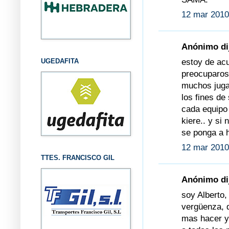
12 mar 2010
Anónimo dij
estoy de ac
UGEDAFITA
preocuparos
muchos jugad
los fines de
cada equipo
kiere.. y si 
se ponga a h
12 mar 2010
TTES. FRANCISCO GIL
Anónimo dij
soy Alberto,
vergüenza, 
mas hacer y