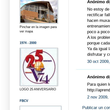
Anónimo dij
No estoy de
rectificar f
hacen muxas
entrenamient
Pinchar en la imagen para
poco a poco
ver mapa
A los proble
porque cada
1974 - 2000
Ya da igual l
disfrutar y 
30 oct 2009,
Anónimo dij
Para quien l
LOGO 25 ANIVERSARIO
http://apren
2 nov 2009, 
FBCV
Publicar un co