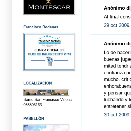
Anónimo dij
Al final con
29 oct 2009,
Francisco Rodenas
Anónimo dij
Lo de hacerl
buenas jugad
mitad tendri
confianza pe
mucho, crit
LOCALIZACIÓN
enhorabuena
y pensar que
luchando y l
Barrio San Francisco Villena
965803163
entretener s
30 oct 2009,
PABELLÓN