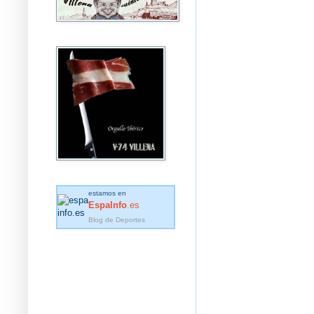
estamos en
EspaInfo
.es
Blog de Deportes