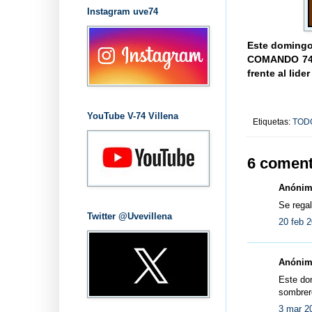
Instagram uve74
Este domingo
COMANDO 74 
frente al li
YouTube V-74 Villena
Etiquetas:
TODO
6 coment
Anónimo
Se regal
Twitter @Uvevillena
20 feb 2
Anónimo
Este dom
sombrero
3 mar 2