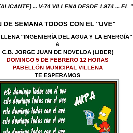
.. V-74 VILLENA DESDE 1.974 ... EL "UVE" ...
N DE SEMANA TODOS CON EL "UVE"
ILLENA "INGENIERÍA DEL AGUA Y LA ENERGÍA"
&
C.B. JORGE JUAN DE NOVELDA (LIDER)
DOMINGO 5 DE FEBRERO 12 HORAS
PABELLÓN MUNICIPAL VILLENA
TE ESPERAMOS