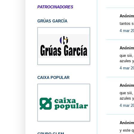
PATROCINADORES
Anónimo
GRÚAS GARCÍA
tantos s
4 mar 2
Anónimo
que siii
azules y
4 mar 2
CAIXA POPULAR
Anónimo
que siii
azules y
4 mar 2
Anónimo
y este q