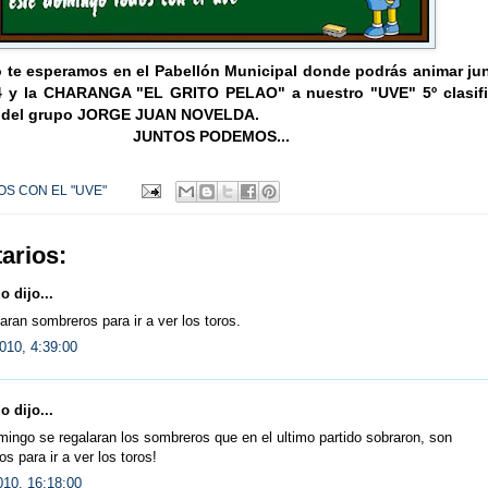
 te esperamos en el Pabellón Municipal donde podrás animar jun
y la CHARANGA "EL GRITO PELAO" a nuestro "UVE" 5º clasif
der del grupo JORGE JUAN NOVELDA.
JUNTOS PODEMOS...
S CON EL "UVE"
arios:
 dijo...
aran sombreros para ir a ver los toros.
010, 4:39:00
 dijo...
ingo se regalaran los sombreros que en el ultimo partido sobraron, son
s para ir a ver los toros!
010, 16:18:00