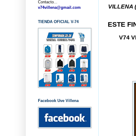
Contacto...
... CLUB BALONCESTO V-74 VILLENA (ALICANTE) .
v74villena@gmail.com
TIENDA OFICIAL V-74
ESTE FI
V74 V
Facebook Uve Villena