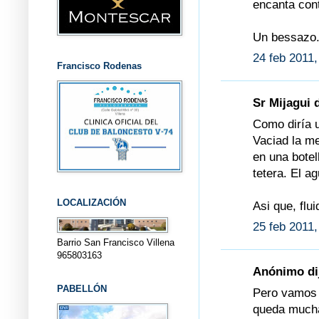
encanta con
Un bessazo.
24 feb 2011,
Francisco Rodenas
Sr Mijagui d
Como diría u
Vaciad la m
en una botel
tetera. El a
LOCALIZACIÓN
Asi que, flu
25 feb 2011,
Barrio San Francisco Villena
965803163
Anónimo dij
PABELLÓN
Pero vamos a
queda mucha