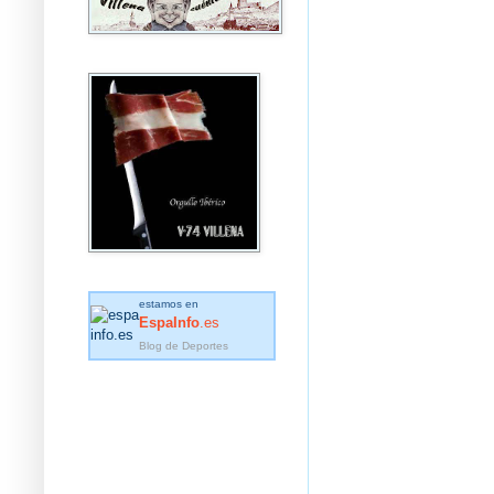
estamos en
EspaInfo
.es
Blog de Deportes