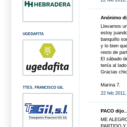
Anónimo dij
Llevamos un
estoy juando
UGEDAFITA
banquillo s
y lo bien qu
resto de par
El sábado de
tenía al lado
Gracias chic
Marina 7.
TTES. FRANCISCO GIL
22 feb 2011,
PACO dijo..
ME ALEGRO
PARTIDO Y