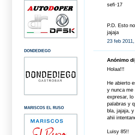
sefi·17
P.D. Esto n
jajaja
23 feb 2011,
DONDEDIEGO
Anónimo dij
Holaa!!!
He abierto e
y nunca me s
expresar, lo
palabras y q
MARISCOS EL RUSO
bla, jajaja,
ahii intenta
Luisy 85!!