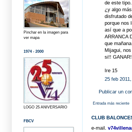
de este tip
¿y algo más
disfrutado d
porque nos 
así que a p
Pinchar en la imagen para
ARRANCA DE
ver mapa
que mañana 
Mijagui, nos
1974 - 2000
si!! GANAR!!
Ire 15
25 feb 2011,
Publicar un co
Entrada más reciente
LOGO 25 ANIVERSARIO
CLUB BALONCES
FBCV
e-mail.
v74villen