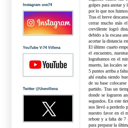
Instagram uve74
golpes para anotar y lo
por lo que nos fuimos
Tras el breve descanso
cerrar mucho más el
crevillente logró dis
debido a la escasa ano
acortar la distancia 
El último cuarto emp
YouTube V-74 Villena
el encuentro, nuestr
lograbamos en el min
muerto, las locales s
5 puntos arriba a falt
ahí estaba siendo bue
de su base colocarse
Twitter @Uvevillena
partido. Tras un tiemp
donde se lograron ano
segundos. En este tie
nos llevó a perderlo p
nuestro favor en el m
rebote y a falta de 7
para preparar la últim