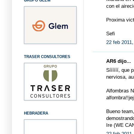
GRUPO GLEM
con el airec
Proxima vict
Sefi
22 feb 2011,
TRASER CONSULTORES
AR6 dijo...
Síííííí, que
nerviosa, au
Alfombras Ne
alfombra!!jej
Bueno team,
HEBRADERA
demostrando
Ire (WE CAN
22 feb 2011,