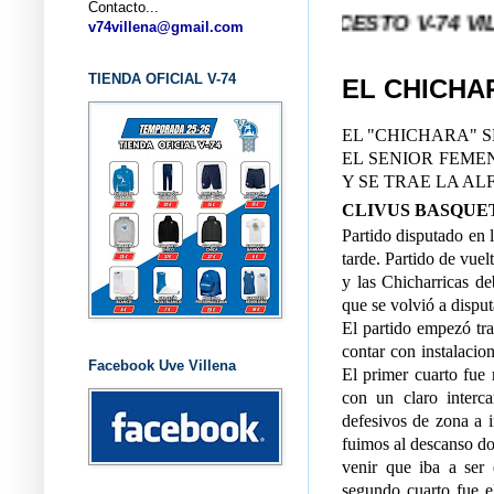
Contacto...
... CLUB BALONCESTO V-74 VILLENA (ALI
v74villena@gmail.com
TIENDA OFICIAL V-74
EL CHICHA
EL "CHICHARA" S
EL SENIOR FEME
Y SE TRAE LA AL
CLIVUS BASQUE
Partido disputado en l
tarde. Partido de vuel
y las Chicharricas de
que se volvió a disput
El partido empezó tr
contar con instalacio
Facebook Uve Villena
El primer cuarto fue
con un claro interc
defesivos de zona a i
fuimos al descanso do
venir que iba a ser 
segundo cuarto fue e