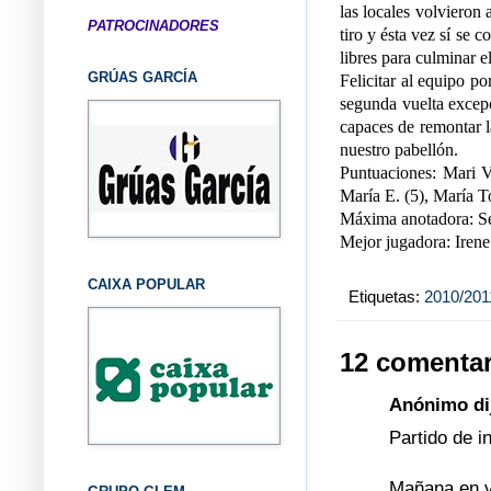
las locales volvieron 
PATROCINADORES
tiro y ésta vez sí se c
libres para culminar e
GRÚAS GARCÍA
Felicitar al equipo po
segunda vuelta excepc
capaces de remontar l
nuestro pabellón.
Puntuaciones: Mari Vi
María E. (5), María T
Máxima anotadora: Se
Mejor jugadora: Irene
CAIXA POPULAR
Etiquetas:
2010/201
12 comentar
Anónimo dij
Partido de in
Mañana en ve