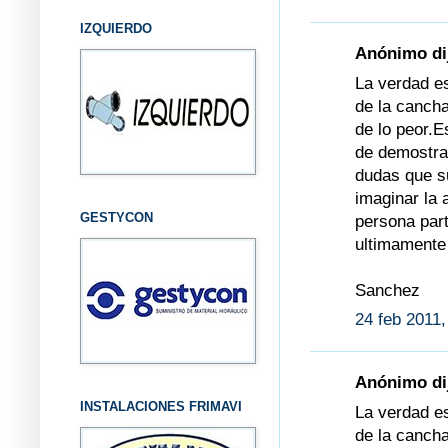
IZQUIERDO
Anónimo dij
La verdad e
de la canch
de lo peor.
de demostrar
dudas que s
imaginar la 
GESTYCON
persona part
ultimamente 
Sanchez
24 feb 2011,
Anónimo dij
INSTALACIONES FRIMAVI
La verdad e
de la canch