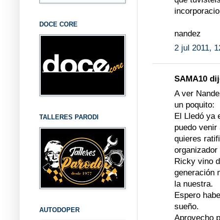
incorporacio
DOCE CORE
nandez
2 jul 2011, 
SAMA10 dijo
A ver Nandez
un poquito:
El Lledó ya 
TALLERES PARODI
puedo venir 
quieres rati
organizador 
Ricky vino 
generación 
la nuestra.
Espero haber
sueño.
AUTODOPER
Aprovecho p