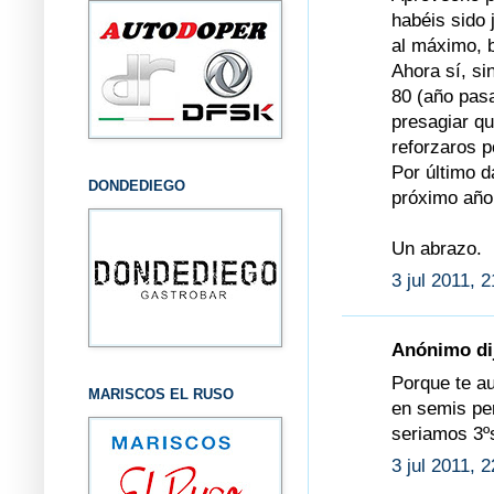
habéis sido
al máximo, 
Ahora sí, si
80 (año pasa
presagiar qu
reforzaros p
Por último d
DONDEDIEGO
próximo año 
Un abrazo.
3 jul 2011, 
Anónimo dij
Porque te au
MARISCOS EL RUSO
en semis pe
seriamos 3ºs
3 jul 2011, 