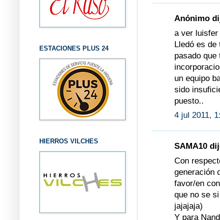
Anónimo dij
a ver luisfe
Lledó es de 
ESTACIONES PLUS 24
pasado que 
incorporacio
un equipo b
sido insufic
puesto..
4 jul 2011, 
HIERROS VILCHES
SAMA10 dijo
Con respect
generación d
favor/en con
que no se si
jajajaja)
Y para Nande