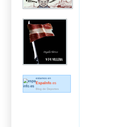
estamos en
EspaInfo
.es
Blog de Deportes