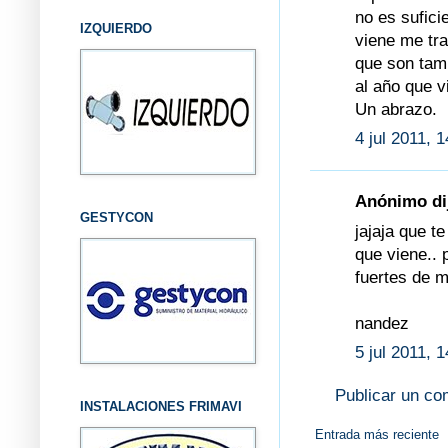
no es sufici
IZQUIERDO
viene me t
que son tamb
al año que v
Un abrazo.
4 jul 2011, 
Anónimo dij
GESTYCON
jajaja que te
que viene.. 
fuertes de m
nandez
5 jul 2011, 
Publicar un co
INSTALACIONES FRIMAVI
Entrada más reciente