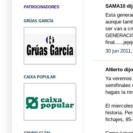
SAMA10 dijo
PATROCINADORES
Esta generac
GRÚAS GARCÍA
aunque tamb
ser van a cr
GENERACIÓN 
final......jejej
30 jun 2011,
Al6erto dijo
CAIXA POPULAR
Ya veremos y
semifinales 
hagais la rim
El miercoles
historia. P
fichajes, 85