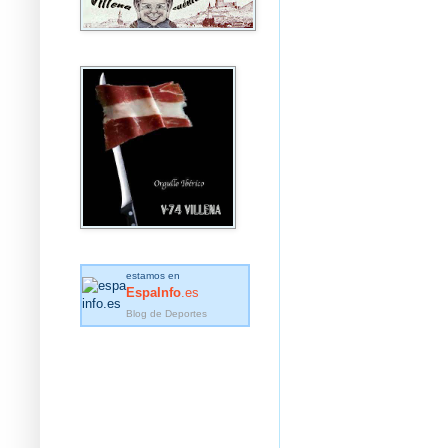
estamos en
EspaInfo
.es
Blog de Deportes