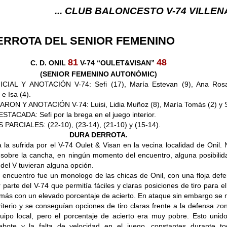
... CLUB BALONCESTO V-74 VILLENA (ALICANTE)
ERROTA DEL SENIOR FEMENINO
81
48
C. D. ONIL
V-74 “OULET&VISAN”
(SENIOR FEMENINO AUTONÓMIC)
CIAL Y ANOTACIÓN V-74: Sefi (17), María Estevan (9), Ana Rosa
e Isa (4).
ON Y ANOTACIÓN V-74: Luisi, Lidia Muñoz (8), María Tomás (2) y Si
ACADA: Sefi por la brega en el juego interior.
RCIALES: (22-10), (23-14), (21-10) y (15-14).
DURA DERROTA.
 la sufrida por el V-74 Oulet & Visan en la vecina localidad de Onil.
 sobre la cancha, en ningún momento del encuentro, alguna posibilid
 del V tuvieran alguna opción.
el encuentro fue un monologo de las chicas de Onil, con una floja def
parte del V-74 que permitía fáciles y claras posiciones de tiro para el 
más con un elevado porcentaje de acierto. En ataque sin embargo se 
riterio y se conseguían opciones de tiro claras frente a la defensa zo
quipo local, pero el porcentaje de acierto era muy pobre. Esto unid
bote y la falta de velocidad en el juego, constantes durante to