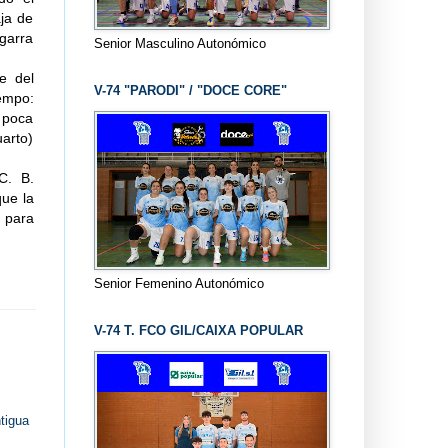
aja de
 garra
Senior Masculino Autonómico
e del
V-74 "PARODI" / "DOCE CORE"
iempo:
y poca
uarto)
 C. B.
que la
 para
Senior Femenino Autonómico
V-74 T. FCO GIL/CAIXA POPULAR
tigua