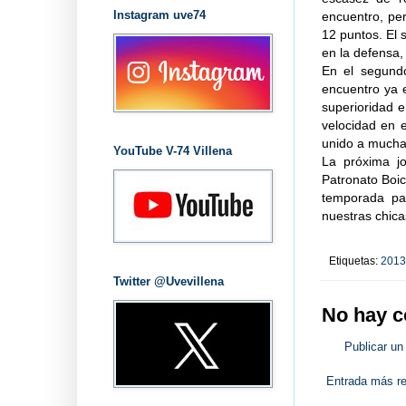
Instagram uve74
encuentro, per
12 puntos. El 
en la defensa,
En el segundo
encuentro ya e
superioridad e
velocidad en e
unido a muchas
YouTube V-74 Villena
La próxima jo
Patronato Boic
temporada pa
nuestras chica
Etiquetas:
2013
Twitter @Uvevillena
No hay c
Publicar un
Entrada más re