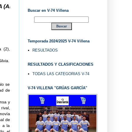
 ... V-74 VILLENA DESDE 1.974 ... EL "UVE" ...
Buscar en V-74 Villena
Temporada 2024/2025 V-74 Villena
 (2),
RESULTADOS
lvia.
RESULTADOS Y CLASIFICACIONES
TODAS LAS CATEGORIAS V-74
 No se
V-74 VILLENA "GRÚAS GARCÍA"
ad de
ensa y
rival,
movía
nal de
o a la
do el