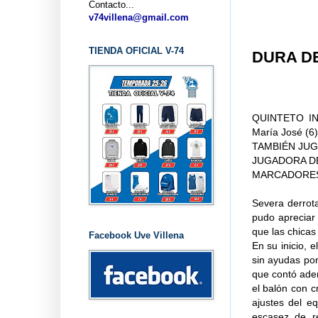
Contacto...
v74villena@gmail.com
TIENDA OFICIAL V-74
DURA D
QUINTETO INI
María José (6) 
TAMBIÉN JUGAR
JUGADORA DEST
MARCADORES PA
Severa derrota
pudo apreciar
que las chicas
Facebook Uve Villena
En su inicio, 
sin ayudas por 
que contó ade
el balón con c
ajustes del e
escasez de re