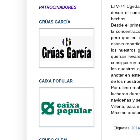
El V-74 Ugedaf
PATROCINADORES
desde el comi
hechos.
GRÚAS GARCÍA
Desde el prime
la concentrac
pero que en e
estuvo reparti
los nuestros 
querían llevar
consiguieron u
los nuestros q
anotar en este
CAIXA POPULAR
de los nuestro
Por ultimo rea
lucharon duran
navideñas y se
Villena, para e
Máximo anotad
Etiquetas:
2014