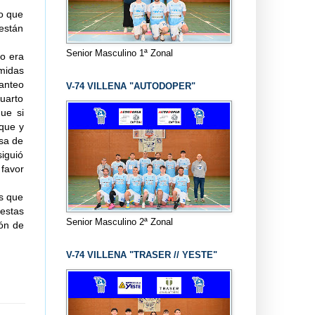
ro que
están
Senior Masculino 1ª Zonal
ro era
midas
anteo
V-74 VILLENA "AUTODOPER"
cuarto
ue si
aque y
nsa de
siguió
 favor
ts que
iestas
Senior Masculino 2ª Zonal
lón de
V-74 VILLENA "TRASER // YESTE"