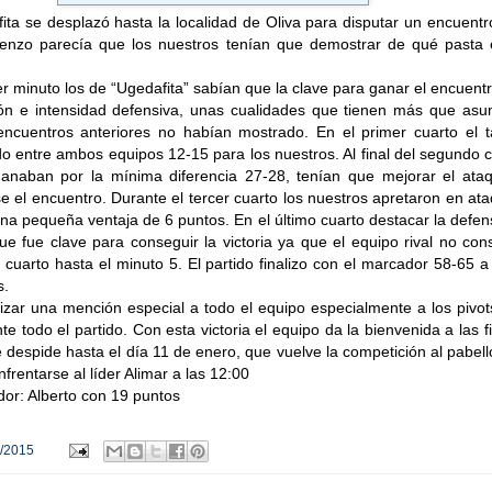
ita se desplazó hasta la localidad de Oliva para disputar un encuent
enzo parecía que los nuestros tenían que demostrar de qué pasta 
r minuto los de “Ugedafita” sabían que la clave para ganar el encuent
ión e intensidad defensiva, unas cualidades que tienen más que asu
ncuentros anteriores no habían mostrado. En el primer cuarto el t
do entre ambos equipos 12-15 para los nuestros. Al final del segundo 
ganaban por la mínima diferencia 27-28, tenían que mejorar el ataq
se el encuentro. Durante el tercer cuarto los nuestros apretaron en at
na pequeña ventaja de 6 puntos. En el último cuarto destacar la defe
ue fue clave para conseguir la victoria ya que el equipo rival no con
 cuarto hasta el minuto 5. El partido finalizo con el marcador 58-65 a
s.
lizar una mención especial a todo el equipo especialmente a los pivo
te todo el partido. Con esta victoria el equipo da la bienvenida a las f
 despide hasta el día 11 de enero, que vuelve la competición al pabel
nfrentarse al líder Alimar a las 12:00
or: Alberto con 19 puntos
/2015