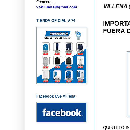
Contacto...
... CLUB BALONCESTO V-74 VILLENA (ALICANTE) ..
v74villena@gmail.com
TIENDA OFICIAL V-74
IMPORTA
FUERA D
Facebook Uve Villena
QUINTETO INIC