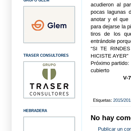
GRUPO GLEM
acudieron al par
pocas lagunas d
anotar y el que 
para dejarse la p
tiros de los q
entrándole porque
“SI TE RINDE
HICISTE AYER”
TRASER CONSULTORES
Próximo partido:
cubierto
V-
Etiquetas:
2015/201
HEBRADERA
No hay come
Publicar un co