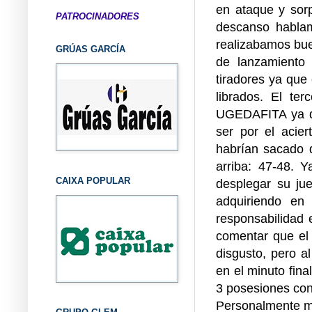
en ataque y sorp
PATROCINADORES
descanso hablam
realizabamos bue
GRÚAS GARCÍA
de lanzamiento 
tiradores ya que
librados. El te
UGEDAFITA ya qu
ser por el acier
habrían sacado d
arriba: 47-48. 
CAIXA POPULAR
desplegar su ju
adquiriendo en
responsabilidad 
comentar que el d
disgusto, pero al
en el minuto fina
3 posesiones cons
Personalmente me