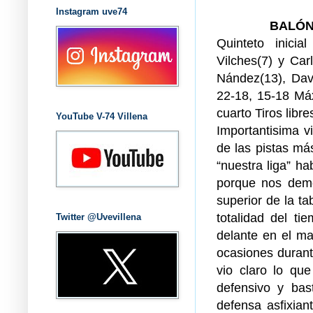
Instagram uve74
BALÓN
Quinteto inicia
Vilches(7) y Carl
Nández(13), Davi
22-18, 15-18 Máx
cuarto Tiros libre
YouTube V-74 Villena
Importantisima v
de las pistas más
“nuestra liga” h
porque nos dem
superior de la ta
totalidad del t
Twitter @Uvevillena
delante en el ma
ocasiones durant
vio claro lo que
defensivo y bas
defensa asfixian