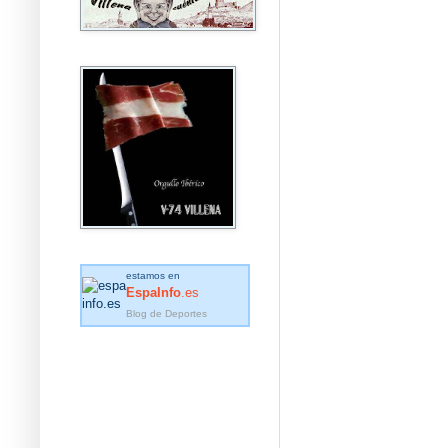
estamos en
EspaInfo
.es
Blog de Deportes