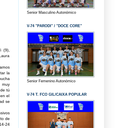
Senior Masculino Autonómico
V-74 "PARODI" / "DOCE CORE"
i (9),
 Laura
tamos
tar la
 mucha
Senior Femenino Autonómico
e muy
 de tú
V-74 T. FCO GIL/CAIXA POPULAR
 en el
dad se
sivos
rto de
 14-24