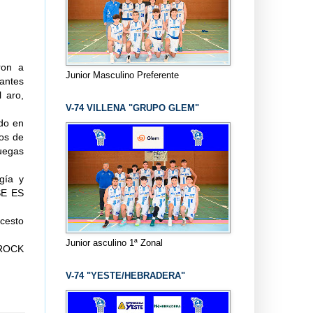
ron a
Junior Masculino Preferente
antes
l aro,
V-74 VILLENA "GRUPO GLEM"
do en
os de
uegas
gía y
ESE ES
cesto
Junior asculino 1ª Zonal
 ROCK
V-74 "YESTE/HEBRADERA"