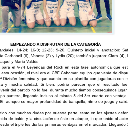
EMPEZANDO A DISFRUTAR DE LA CATEGORÍA
ciales: 14-24; 16-9; 12-23; 9-20. Quinteto inicial y anotación: Sef
ía Carbonell (6), Vanesa (2) y Lydia (20); también jugaron: Clara (4),
aquel y María Valdés
 para el V-74 Leyendas del Rock en esta fase autonómica que es
 esta ocasión, el rival era el CBF Cabomar, equipo que venía de dispu
1ª División femenina y que cuenta en su plantilla con jugadoras con
ica y mucha calidad. Si bien, podría parecer que el resultado fu
evenir del partido no lo fue, durante mucho tiempo conseguimos jugar
po puntero, llegando incluso al minuto 3 del 3er cuarto con ventaja
36, aunque su mayor profundidad de banquillo, ritmo de juego y cali
.
tido con muchas dudas por nuestra parte, tanto en los ajustes defen
ida de balón y la circulación de éste en ataque, lo que unido al acie
 desde el triple les dio las primeras ventajas en el marcador. Llegando