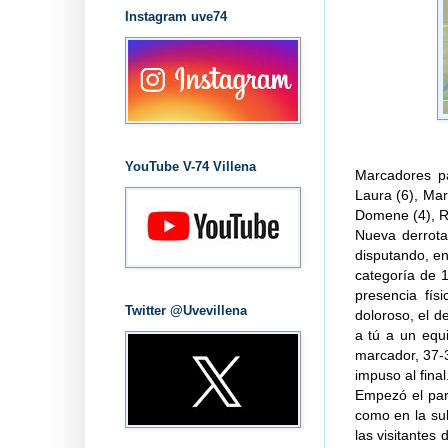
Instagram uve74
YouTube V-74 Villena
Marcadores par
Laura (6), Mar
Domene (4), R
Nueva derrota
disputando, en
categoría de 
presencia fís
Twitter @Uvevillena
doloroso, el d
a tú a un equi
marcador, 37-
impuso al final
Empezó el par
como en la sub
las visitantes