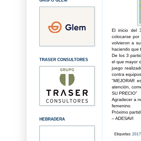
GRUPO GLEM
El inicio del
colocarse por
volvieron a su
haciendo que t
De los 3 part
TRASER CONSULTORES
el que mayor 
juego realiza
contra equipos
“MEJORAR es
atención, come
SU PRECIO”
Agradecer a n
femenino.
Próximo parti
– ADESAVI
HEBRADERA
Etiquetas:
2017