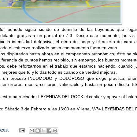
 3er periodo siguió siendo de dominio de las Leyendas que llega
 delante gracias a un parcial de 7-3. Desde este momento, las visit
bir la intensidad defensiva, el ritmo de juego y el acierto de cara a
odo el esfuerzo realizado hasta ese momento fuera en vano.
idos disputados hasta ahora en el campeonato autonómico, éste ha si
diferencia de puntos hemos recibido, sin embargo, los buenos moment
dos, debe reforzarnos en el trabajo que estamos haciendo, cuando j
 mejores que tú y lo das todo es cuando de verdad mejoras.
 un proceso INCÓMODO y DOLOROSO que exige práctica, ener
ter errores, mostrarse torpe, vulnerable y hasta un poco ridículo. 
uestro patrocinador LEYENDAS DEL ROCK el confiar y apoyar al balon
do: Sábado 3 de Febrero a las 16:00 en Villena, V-74 LEYENDAS DEL
/2018