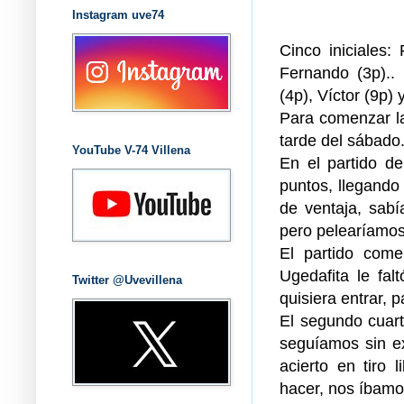
Instagram uve74
Cinco iniciales:
Fernando (3p)..
(4p), Víctor (9p) 
Para comenzar la
tarde del sábado
YouTube V-74 Villena
En el partido de
puntos, llegand
de ventaja, sabí
pero pelearíamos 
El partido come
Ugedafita le fal
Twitter @Uvevillena
quisiera entrar, p
El segundo cuart
seguíamos sin e
acierto en tiro
hacer, nos íbamo