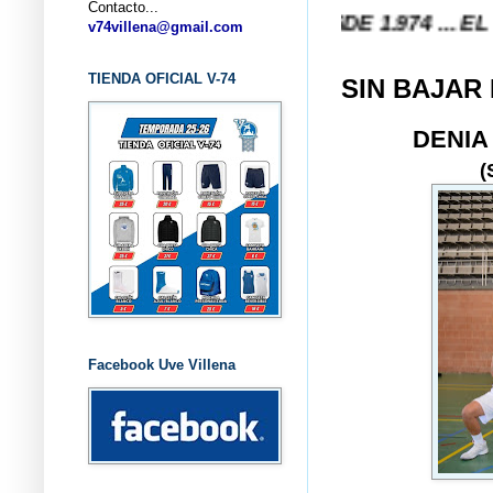
Contacto...
 ... V-74 VILLENA DESDE 1.974 ... EL "UVE" ..
v74villena@gmail.com
TIENDA OFICIAL V-74
SIN BAJAR
DENIA
(
Facebook Uve Villena