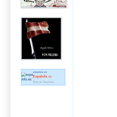
estamos en
EspaInfo
.es
Blog de Deportes