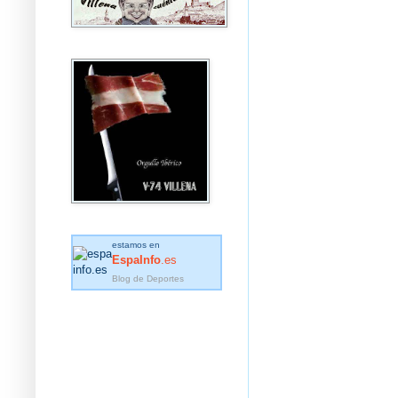
estamos en
EspaInfo
.es
Blog de Deportes