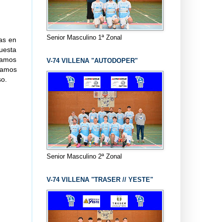
Senior Masculino 1ª Zonal
as en
uesta
bamos
V-74 VILLENA "AUTODOPER"
bamos
so.
Senior Masculino 2ª Zonal
V-74 VILLENA "TRASER // YESTE"