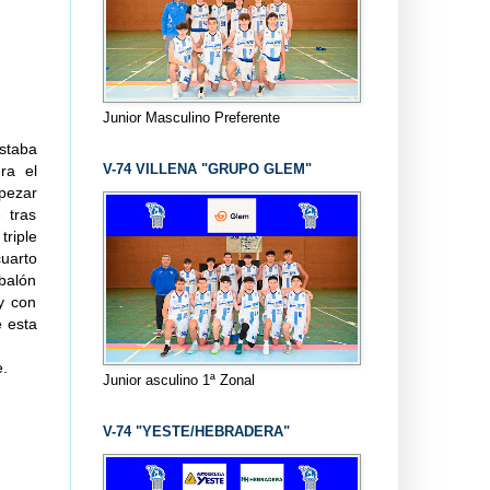
Junior Masculino Preferente
staba
V-74 VILLENA "GRUPO GLEM"
ra el
pezar
 tras
triple
uarto
 balón
y con
e esta
e.
Junior asculino 1ª Zonal
V-74 "YESTE/HEBRADERA"