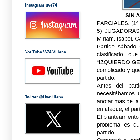
Instagram uve74
SIN 
PARCIALES: (1º 6-
5) JUGADORAS 
Miriam, Isabel, C
Partido sábado
YouTube V-74 Villena
clasificado, qu
“IZQUIERDO-GE
complicado y qu
partido.
Antes del part
necesitábamos u
Twitter @Uvevillena
anotar mas de la
en ataque, el par
El planteamiento 
problema es que
partido…