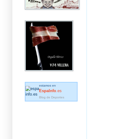
estamos en
EspaInfo
.es
Blog de Deportes