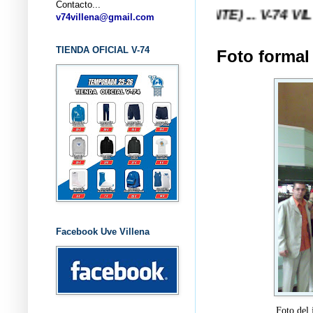
Contacto...
 V-74 VILLENA (ALICANTE) ... V-74 VILLENA DESD
v74villena@gmail.com
TIENDA OFICIAL V-74
Foto formal 
Facebook Uve Villena
Foto del 