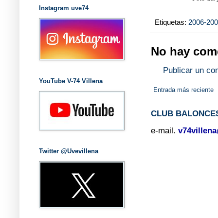
Instagram uve74
Etiquetas:
2006-20
No hay come
Publicar un co
YouTube V-74 Villena
Entrada más reciente
CLUB BALONCES
e-mail.
v74villen
Twitter @Uvevillena