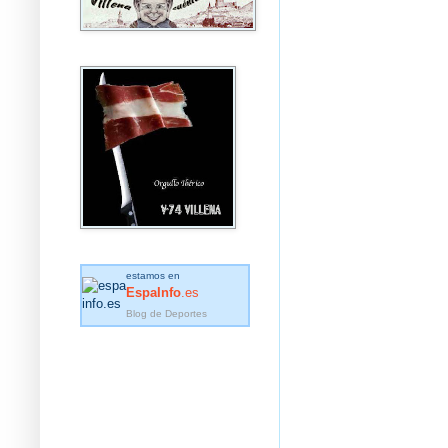
estamos en
EspaInfo
.es
Blog de Deportes