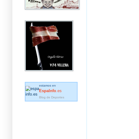
estamos en
EspaInfo
.es
Blog de Deportes