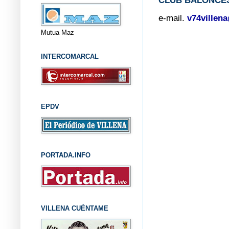
CLUB BALONCES
e-mail.
v74villen
Mutua Maz
INTERCOMARCAL
EPDV
PORTADA.INFO
VILLENA CUÉNTAME