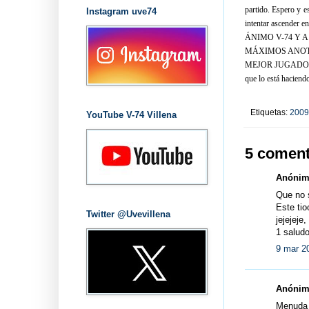
partido. Espero y e
Instagram uve74
intentar ascender en
ÁNIMO V-74 
MÁXIMOS ANOTA
MEJOR JUGADOR: TO
que lo está haciend
Etiquetas:
2009
YouTube V-74 Villena
5 coment
Anónimo
Que no so
Este tio
Twitter @Uvevillena
jejejeje
1 saludo
9 mar 2
Anónimo
Menuda 