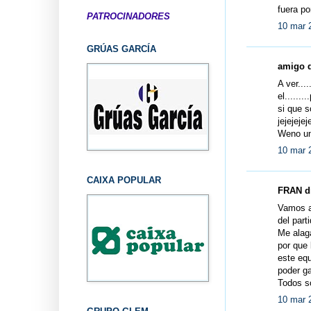
fuera po
PATROCINADORES
10 mar 
GRÚAS GARCÍA
amigo d
A ver...
el.......
si que s
jejejejej
Weno un 
10 mar 
CAIXA POPULAR
FRAN di
Vamos a
del parti
Me alag
por que 
este eq
poder ga
Todos s
10 mar 