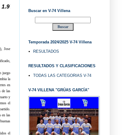
EL "UVE" ...
Buscar en V-74 Villena
Temporada 2024/2025 V-74 Villena
), Jose
RESULTADOS
ficado,
RESULTADOS Y CLASIFICACIONES
n juego
TODAS LAS CATEGORIAS V-74
ambia la
rtes en
V-74 VILLENA "GRÚAS GARCÍA"
 de las
cuarto y
emos el
partido.
 en las
 buenas
idos el