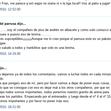
r Fran, me parece q est eqipo no staria ni n la liga local!! Iros al patio a jugar!
2010, 12:52:00
el parrusa dijo...
.........soy el compañero de piso de andrés en albacete y como solo conozco 
..pues e puesto eso de broma...........
ois supceptibles¡¡¡¡¡¡¡¡¡Aunque me lo creo porque el parrusa este es un paket
ejjee.
saludo a todos y trankilitos que solo es una broma.
2010, 14:24:00
jo...
 dejarnos ya de todos los comentarios, vamos a luchar todos en cada minut
do.
a que pongaís eso de mí, pero por favor vamos a dejar de poner esas cosas,
lo que se consigue con eso es dejar mal a los otros compañeros, por que en
uipo todos somos importantes, todos ponemos nuestro granito de arena para
nar los partidos. Empezando por el entrenador, y luego desde el nº 4 al nº 15
omos importantes y por favor no poner más eso.
2010, 19:21:00