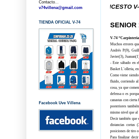
Contacto...
... CLUB BALONCESTO V-74 VILLEN
v74villena@gmail.com
TIENDA OFICIAL V-74
SENIOR
V-74 “Carpinterí
Muchos errores que
Andrés P(9), Guill
Javier(3), Juanan(1)
- Este sábado en el
Basket L´olleria, en
Como viene siendo h
fluido, corriendo a
cosa, ya que comenz
defensa o es porqu
canastas con cierta 
Facebook Uve Villena
posteriores tambié
mismo nivel que al 
Decir también que e
distancias cortas
posiciones de tiro 
Para finalizar dec