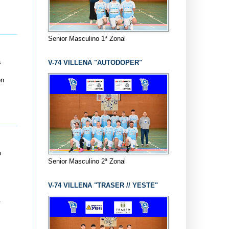
Senior Masculino 1ª Zonal
a
V-74 VILLENA "AUTODOPER"
on
o
Senior Masculino 2ª Zonal
V-74 VILLENA "TRASER // YESTE"
.