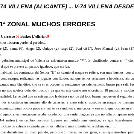
A (ALICANTE) ... V-74 VILLENA DESDE 1.974 ... 
 1ª ZONAL MUCHOS ERRORES
a Carrasco
57
Basket L´olleria
69
 nos hicieron perder el partido…
e (2), Samu (0), Ángel (2), Quique (2), Espi (2), Toni G(17), Jose Manuel (2), Fran (17
.
 pabellón municipal de Villena se enfrentaron nuestro “V”, 5º clasificado, contra el 4º clasi
 el que se preveía un partido igualado, que así fue.
abitual, los comienzos del Senior “B” en cuanto al ataque se refiere, son muy buenos, con u
l contraataque, realizando las jugadas con fluidez, aunque se nos referimos a la defensa, ahí c
amos muy blanditos, (no se si es porque no realizamos un calentamiento bueno para salir fue
e no nos apetece defender mucho), ya que en este cuarto nos encestaron 18 puntos, y muchas
facilidad. La verdad que en este partido la defensa no fue del todo buena, ya que en el segundo 
n nos encestaron un número alto de canastas, y claro está si nosotros en ataque no manten
comienzo, pues poco a poco el rival se va yendo en el marcador, y eso es lo que ocurrió en el 
l equipo rival parecía que estaba tocado por una varita mágica, ya que no fallaron apenas nada
 (3-4 metros), en cambio nosotros tuvimos un partido muy errático, ya que buscábamos
o incluso de entrada a canasta, pero nos faltaba lo más importante, la definición……
ir que disputamos un buen partido, pero que L´olleria, no nos ganó, si no que nosotros perd