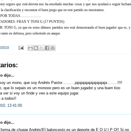
stoy seguro que está derrota nos ha enseñado muchas cosas y que nos ayudará a seguir luchan
 la clasificación y encontrar el buen juego que en este partido no mostramos.
Y A POR TODAS………………
DORES: FRAN Y TONI G (17 PUNTOS)
NI G, ya que en estos últimos partidos nos está demostrando el buen jugador que es, y 
o tanto en defensa, pero sobretodo en ataque.
/2010
arios:
 dijo...
y un mono, que soy Andrés Pastor...........jajajajajajajajajajaja.........!!!!
o, que lo sepais es un monooo pero es un buen jugador y una buen tioo
, a ver si voy un finde y veo a este equipo jugar.
 a todos!!
010, 13:41:00
 dijo...
forma de chupar Andrés!El baloncesto es un deporte de E Q U I P O!! Si no