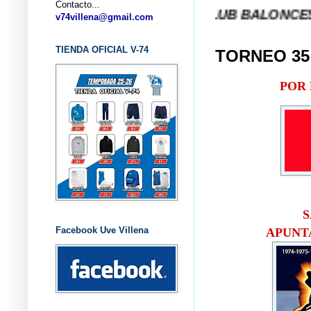
Contacto...
... CLUB BALONCESTO V-74 VI
v74villena@gmail.com
TIENDA OFICIAL V-74
TORNEO 35
POR 
S
Facebook Uve Villena
APUNT