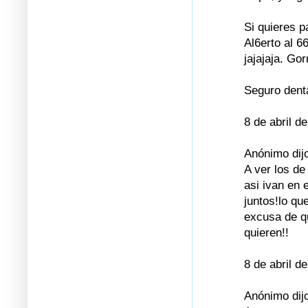
Si quieres p
Al6erto al 6
jajajaja. Go
Seguro dent
8 de abril d
Anónimo dijo
A ver los de
asi ivan en 
juntos!lo qu
excusa de q
quieren!!
8 de abril d
Anónimo dijo