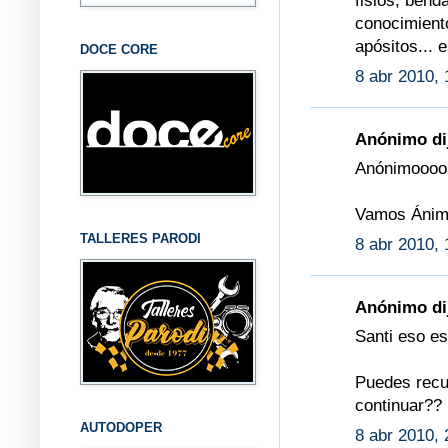
fisios, bend
conocimiento
apósitos... 
DOCE CORE
8 abr 2010, 
Anónimo dij
Anónimoooo,
Vamos Ánimo
TALLERES PARODI
8 abr 2010, 
Anónimo dij
Santi eso es
Puedes recup
continuar??
AUTODOPER
8 abr 2010, 