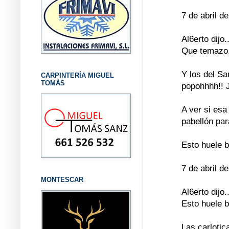
7 de abril d
Al6erto dijo..
Que temazo, 
Y los del S
CARPINTERÍA MIGUEL
TOMÁS
popohhhh!! J
A ver si esa
pabellón par
Esto huele b
7 de abril d
MONTESCAR
Al6erto dijo..
Esto huele b
Las carlotic