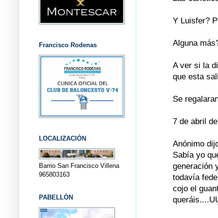
Y Luisfer? 
Alguna más
Francisco Rodenas
A ver si la 
que esta sal
Se regalaran
7 de abril d
LOCALIZACIÓN
Anónimo dijo
Sabía yo que
generación 
Barrio San Francisco Villena
965803163
todavía feder
cojo el gua
PABELLÓN
queráis...