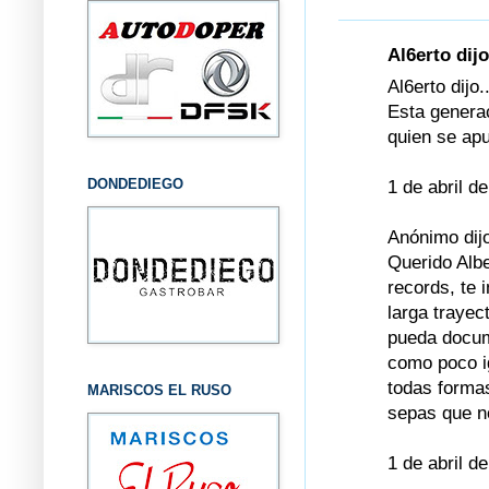
Al6erto dijo
Al6erto dijo..
Esta generac
quien se ap
DONDEDIEGO
1 de abril d
Anónimo dijo
Querido Albe
records, te 
larga trayec
pueda docum
como poco i
todas formas
MARISCOS EL RUSO
sepas que nos
1 de abril d