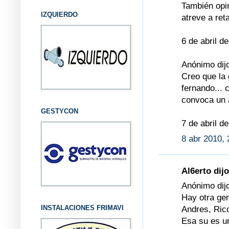
También opin
IZQUIERDO
atreve a re
6 de abril d
Anónimo dijo
Creo que la 
fernando... 
convoca un 
GESTYCON
7 de abril d
8 abr 2010, 
Al6erto dijo
Anónimo dijo
Hay otra gen
INSTALACIONES FRIMAVI
Andres, Rico
Esa su es un