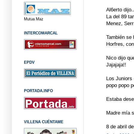
Al6erto dijo..
La del 89 t
Mutua Maz
Menez, Serra
INTERCOMARCAL
También se h
Horfres, con
Nico dijo qu
EPDV
Jajajaja!!
Los Juniors
popo popo po
PORTADA.INFO
Estaba desea
Madre mía se
VILLENA CUÉNTAME
8 de abril d