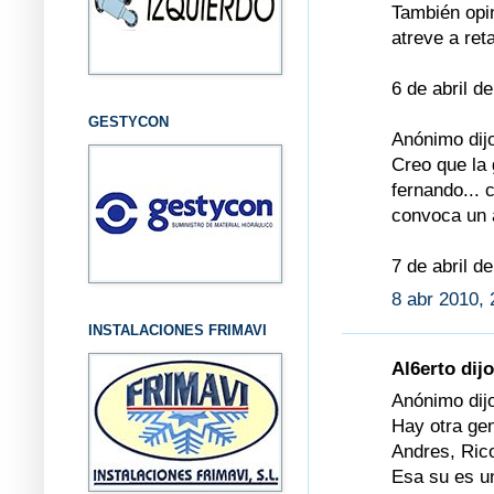
También opin
atreve a re
6 de abril d
GESTYCON
Anónimo dijo
Creo que la 
fernando... 
convoca un 
7 de abril d
8 abr 2010, 
INSTALACIONES FRIMAVI
Al6erto dijo
Anónimo dijo
Hay otra gen
Andres, Rico
Esa su es un