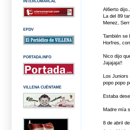
INTERCOMARCAL
Al6erto dijo..
La del 89 t
Menez, Serra
EPDV
También se h
Horfres, con
Nico dijo qu
PORTADA.INFO
Jajajaja!!
Los Juniors
popo popo po
VILLENA CUÉNTAME
Estaba desea
Madre mía se
8 de abril d