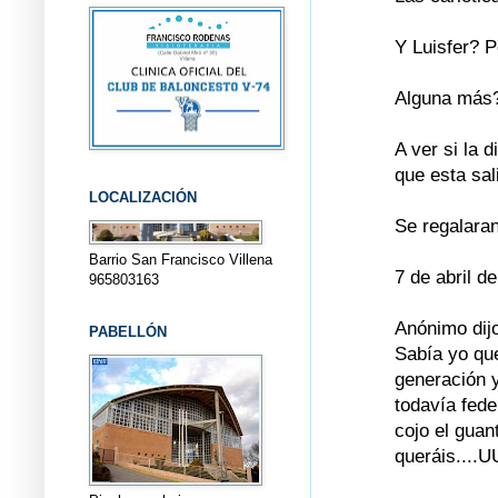
Y Luisfer? 
Alguna más
A ver si la 
que esta sal
LOCALIZACIÓN
Se regalaran
Barrio San Francisco Villena
7 de abril d
965803163
Anónimo dijo
PABELLÓN
Sabía yo que
generación 
todavía feder
cojo el gua
queráis...