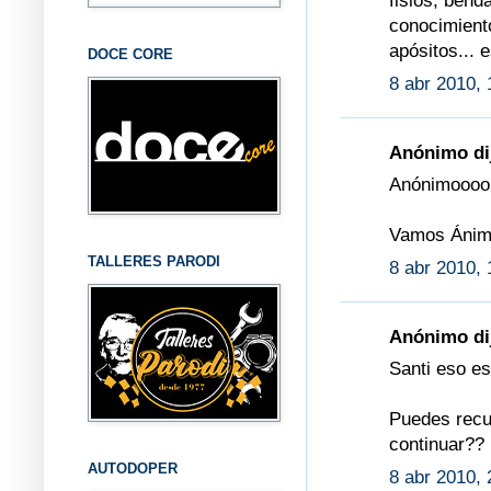
fisios, bend
conocimiento
apósitos... 
DOCE CORE
8 abr 2010, 
Anónimo dij
Anónimoooo,
Vamos Ánimo
TALLERES PARODI
8 abr 2010, 
Anónimo dij
Santi eso es
Puedes recup
continuar??
AUTODOPER
8 abr 2010, 