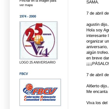
Pinchar en la imagen para
SAMA.
ver mapa
7 de abril d
1974 - 2000
agustin dijo.
Hola soy Ag
interesante
organizar un
aniversario
algún trofeo.
en breve da
LOGO 25 ANIVERSARIO
¡¡¡¡PÁSALO!
FBCV
7 de abril d
Al6erto dijo..
Me encanta 
Viva los del 