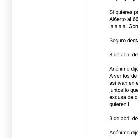
Si quieres p
Al6erto al 6
jajajaja. Go
Seguro dent
8 de abril d
Anónimo dijo
A ver los de
asi ivan en 
juntos!lo qu
excusa de q
quieren!!
8 de abril d
Anónimo dijo