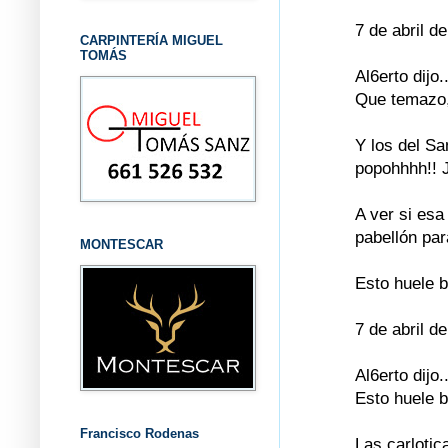
7 de abril d
CARPINTERÍA MIGUEL
TOMÁS
Al6erto dijo..
Que temazo, 
Y los del S
popohhhh!! J
A ver si esa
pabellón par
MONTESCAR
Esto huele b
7 de abril d
Al6erto dijo..
Esto huele b
Francisco Rodenas
Las carlotic