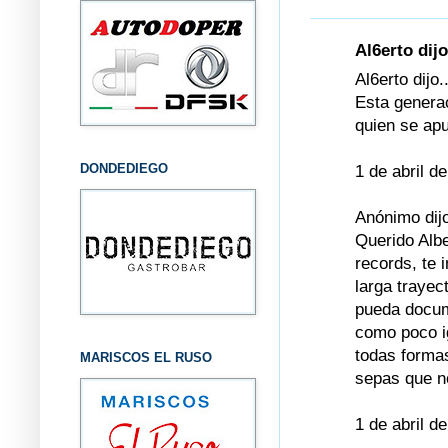
Al6erto dijo
Al6erto dijo..
Esta generac
quien se ap
DONDEDIEGO
1 de abril d
Anónimo dijo
Querido Albe
records, te 
larga trayec
pueda docum
como poco i
todas formas
MARISCOS EL RUSO
sepas que nos
1 de abril d