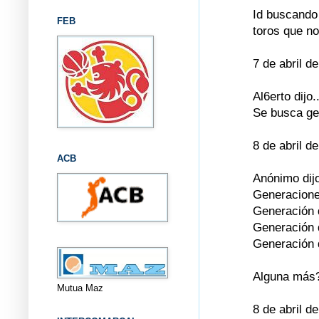
Id buscando 
FEB
toros que no
7 de abril d
Al6erto dijo..
Se busca gen
8 de abril d
ACB
Anónimo dijo
Generacione
Generación 
Generación 
Generación 
Alguna más
Mutua Maz
8 de abril d