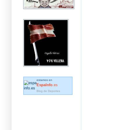
estamos en
EspaInfo
.es
Blog de Deportes