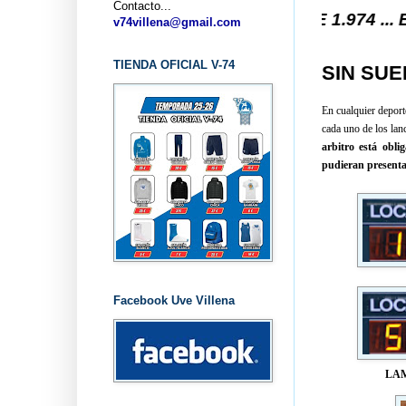
Contacto...
. V-74 VILLENA DESDE 1.974 ... EL "UVE" ...
v74villena@gmail.com
TIENDA OFICIAL V-74
SIN SU
En cualquier deport
cada uno de los lan
arbitro está obli
pudieran presenta
Facebook Uve Villena
LAM