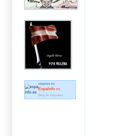
estamos en
EspaInfo
.es
Blog de Deportes