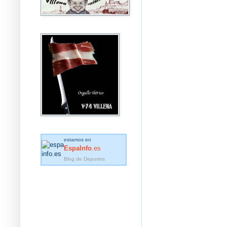
estamos en
EspaInfo
.es
Blog de Deportes