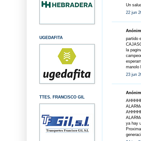
Un salu
22 jun 2
Anónimo
UGEDAFITA
partido
CAJAS
la pagin
campeona
esperam
manolo l
23 jun 2
Anónimo
TTES. FRANCISCO GIL
AHHHH
ALARM
AHHHH
ALARMA.
ya hay u
Proxima
generaci