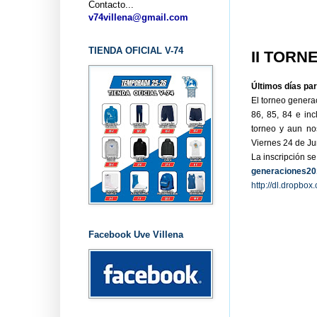
Contacto...
v74villena@gmail.com
TIENDA OFICIAL V-74
II TORN
Últimos días par
El torneo generac
86, 85, 84 e inc
torneo y aun no
Viernes 24 de Jun
La inscripción se 
generaciones2
http://dl.dropbo
Facebook Uve Villena