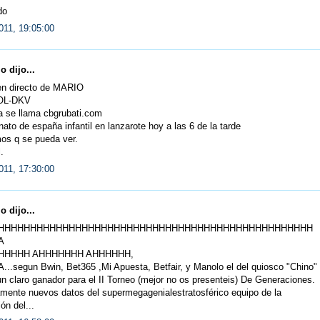
do
011, 19:05:00
 dijo...
 en directo de MARIO
OL-DKV
a se llama cbgrubati.com
to de españa infantil en lanzarote hoy a las 6 de la tarde
os q se pueda ver.
.
011, 17:30:00
 dijo...
HHHHHHHHHHHHHHHHHHHHHHHHHHHHHHHHHHHHHHHHHHHHHHHHH
A
HHHHH AHHHHHHH AHHHHHH,
..segun Bwin, Bet365 ,Mi Apuesta, Betfair, y Manolo el del quiosco "Chino"
n claro ganador para el II Torneo (mejor no os presenteis) De Generaciones.
mente nuevos datos del supermegagenialestratosférico equipo de la
ón del...