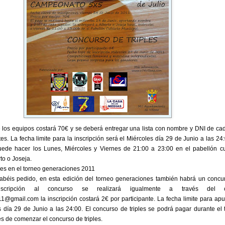
e los equipos costará 70€ y se deberá entregar una lista con nombre y DNI de ca
tes. La fecha limite para la inscripción será el Miércoles día 29 de Junio a las 24
puede hacer los Lunes, Miércoles y Viernes de 21:00 a 23:00 en el pabellón cu
to o Joseja.
les en el torneo generaciones 2011
éis pedido, en esta edición del torneo generaciones también habrá un concu
inscripción al concurso se realizará igualmente a través del c
@gmail.com la inscripción costará 2€ por participante. La fecha limite para apu
s día 29 de Junio a las 24:00. El concurso de triples se podrá pagar durante el 
s de comenzar el concurso de triples.