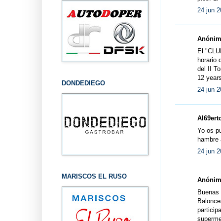
24 jun 2
Anónimo
El "CLU
horario 
del II T
12 year
DONDEDIEGO
24 jun 2
Al69erto
Yo os pu
hambre a
24 jun 2
MARISCOS EL RUSO
Anónimo
Buenas t
Balonce
partici
supermeg