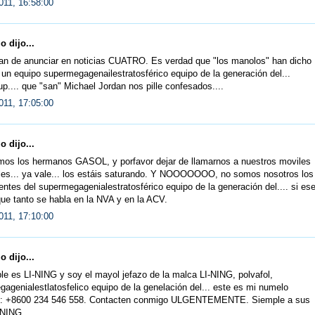
011, 16:58:00
 dijo...
an de anunciar en noticias CUATRO. Es verdad que "los manolos" han dicho
un equipo supermegagenailestratosférico equipo de la generación del...
p.... que "san" Michael Jordan nos pille confesados....
011, 17:05:00
 dijo...
mos los hermanos GASOL, y porfavor dejar de llamarnos a nuestros moviles
les... ya vale... los estáis saturando. Y NOOOOOOO, no somos nosotros los
tes del supermegagenialestratosférico equipo de la generación del.... si es
ue tanto se habla en la NVA y en la ACV.
011, 17:10:00
 dijo...
e es LI-NING y soy el mayol jefazo de la malca LI-NING, polvafol,
agenialestlatosfelico equipo de la genelación del... este es mi numelo
l: +8600 234 546 558. Contacten conmigo ULGENTEMENTE. Siemple a sus
I-NING