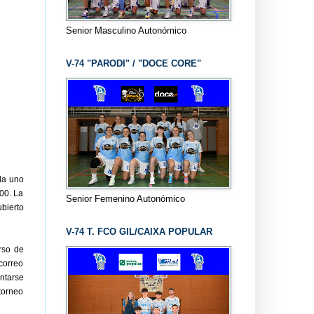
Senior Masculino Autonómico
V-74 "PARODI" / "DOCE CORE"
da uno
:00. La
Senior Femenino Autonómico
bierto
V-74 T. FCO GIL/CAIXA POPULAR
rso de
orreo
ntarse
torneo