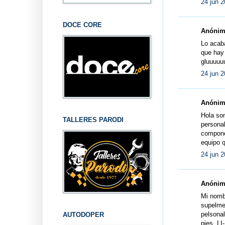
24 jun 2
DOCE CORE
Anónimo
Lo acab
que hay 
gluuuuuu
24 jun 2
Anónimo
Hola so
TALLERES PARODI
persona
componen
equipo q
24 jun 2
Anónimo
Mi nombl
supelmeg
pelsona
AUTODOPER
pies. L