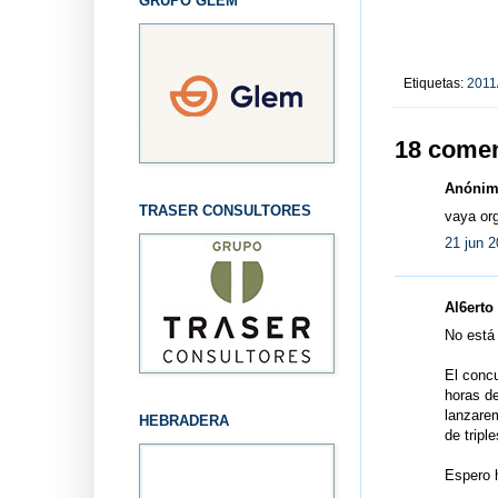
GRUPO GLEM
Etiquetas:
2011
18 comen
Anónimo
TRASER CONSULTORES
vaya org
21 jun 2
Al6erto 
No está 
El concu
horas de
lanzarem
HEBRADERA
de triple
Espero h