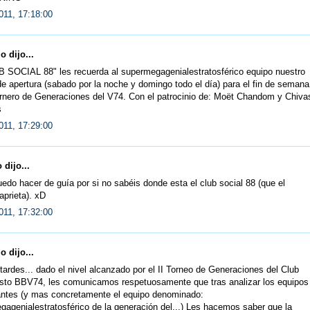
011, 17:18:00
 dijo...
B SOCIAL 88" les recuerda al supermegagenialestratosférico equipo nuestro
de apertura (sabado por la noche y domingo todo el día) para el fin de semana
ornero de Generaciones del V74. Con el patrocinio de: Moët Chandom y Chiva
s
011, 17:29:00
 dijo...
edo hacer de guía por si no sabéis donde esta el club social 88 (que el
prieta). xD
011, 17:32:00
 dijo...
ardes... dado el nivel alcanzado por el II Torneo de Generaciones del Club
sto BBV74, les comunicamos respetuosamente que tras analizar los equipos
pantes (y mas concretamente el equipo denominado:
agenialestratosférico de la generación del...) Les hacemos saber que la