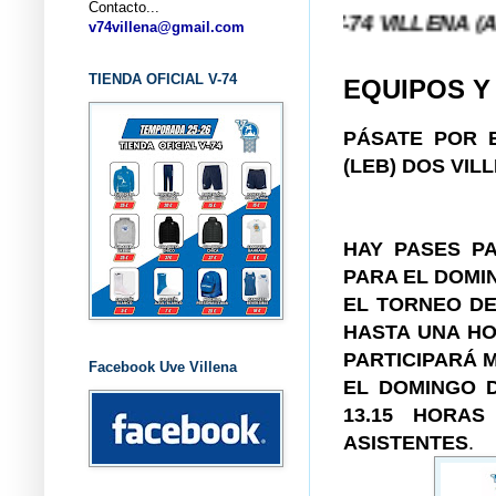
Contacto...
... CLUB BALONCESTO V-74 VILLENA (ALICANTE) .
v74villena@gmail.com
TIENDA OFICIAL V-74
EQUIPOS Y
PÁSATE POR E
(LEB) DOS VI
HAY PASES PA
PARA EL DOMIN
EL TORNEO DE
HASTA UNA HO
PARTICIPARÁ M
Facebook Uve Villena
EL DOMINGO D
13.15 HORA
ASISTENTES
.