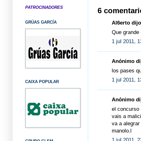
PATROCINADORES
6 comentari
GRÚAS GARCÍA
Al6erto dijo
Que grande 
1 jul 2011, 
Anónimo dij
los pases q
1 jul 2011, 
CAIXA POPULAR
Anónimo dij
el concurso 
vais a malic
va a alegra
manolo.l
1 jul 2011, 