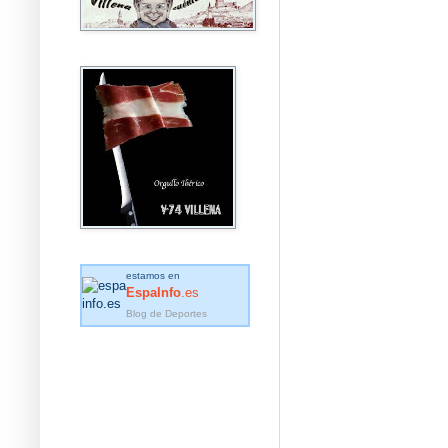
estamos en
EspaInfo
.es
Blog de Deportes