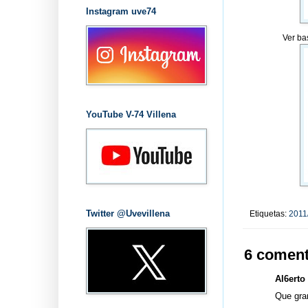
Instagram uve74
Ver ba
YouTube V-74 Villena
Twitter @Uvevillena
Etiquetas:
2011
6 coment
Al6erto 
Que gra