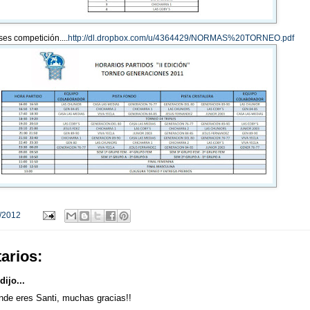
ses competición....
http://dl.dropbox.com/u/4364429/NORMAS%20TORNEO.pdf
/2012
arios:
dijo...
nde eres Santi, muchas gracias!!