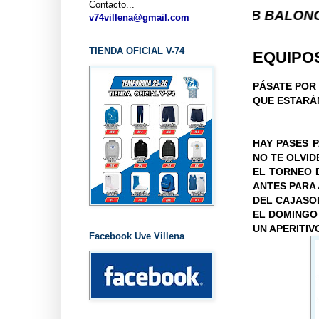
Contacto...
... CLUB BALONCESTO V-74
v74villena@gmail.com
TIENDA OFICIAL V-74
EQUIPO
PÁSATE POR 
QUE ESTARÁ
HAY PASES P
NO TE OLVID
EL TORNEO D
ANTES PARA 
DEL CAJASO
EL DOMINGO 
UN APERITIV
Facebook Uve Villena