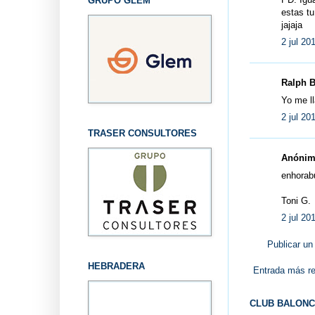
GRUPO GLEM
estas t
jajaja
2 jul 20
Ralph B
Yo me l
2 jul 20
TRASER CONSULTORES
Anónimo
enhorabu
Toni G.
2 jul 20
Publicar un
HEBRADERA
Entrada más re
CLUB BALONC