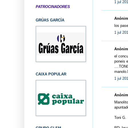
1 jul 20
PATROCINADORES
Anónimo
GRÚAS GARCÍA
los pas
1 jul 20
Anónimo
el concu
poneis e
....TON
manolo.
CAIXA POPULAR
1 jul 20
Anónimo
Manolito
apuntado
Toni G.
PD: Igua