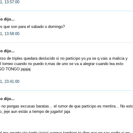
11, 13:57:00
 dijo...
es que son para el sabado o domingo?
11, 13:58:00
 dijo...
rso de triples quedara deslucido si no participo yo,ya se q vais a malicia y
l torneo cuando no puedo ir,mas de uno se va a alegrar cuando lea esto
GO TONGO jajajaj
l
11, 23:41:00
 dijo...
 no pongas excusas baratas... el rumor de que participo es mentira... No est
, jeje aun estás a tiempo de jugarlo! jaja
l me apunto sta tarde,jajajaj aunque tambien te digo que no soy nadie si no