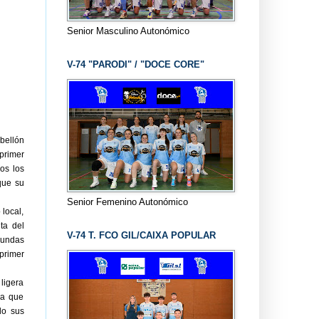
Senior Masculino Autonómico
V-74 "PARODI" / "DOCE CORE"
bellón
primer
os los
que su
Senior Femenino Autonómico
 local,
ta del
V-74 T. FCO GIL/CAIXA POPULAR
gundas
 primer
ligera
ra que
do sus