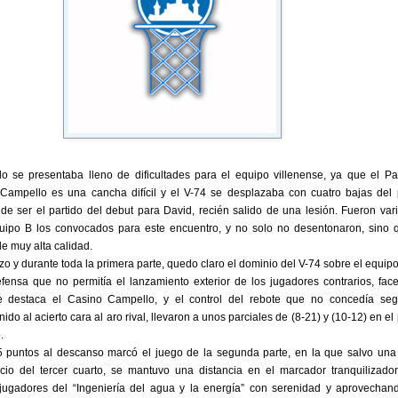
tido se presentaba lleno de dificultades para el equipo villenense, ya que el Pa
 Campello es una cancha difícil y el V-74 se desplazaba con cuatro bajas del 
e ser el partido del debut para David, recién salido de una lesión. Fueron vari
quipo B los convocados para este encuentro, y no solo no desentonaron, sino 
e muy alta calidad.
 y durante toda la primera parte, quedo claro el dominio del V-74 sobre el equipo
ensa que no permitía el lanzamiento exterior de los jugadores contrarios, face
e destaca el Casino Campello, y el control del rebote que no concedía se
ido al acierto cara al aro rival, llevaron a unos parciales de (8-21) y (10-12) en el
.
5 puntos al descanso marcó el juego de la segunda parte, en la que salvo una 
icio del tercer cuarto, se mantuvo una distancia en el marcador tranquilizado
 jugadores del “Ingeniería del agua y la energía” con serenidad y aprovechan