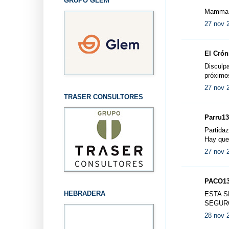
GRUPO GLEM
Mamma 
27 nov 
El Cróni
Disculpa
próximos
27 nov 
TRASER CONSULTORES
Parru13 
Partidaz
Hay que
27 nov 
PACO13 
HEBRADERA
ESTA S
SEGURO
28 nov 2