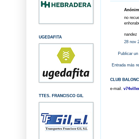
Anónimo
no recue
enhorabu
nandez
UGEDAFITA
28 nov 
Publicar un
Entrada más re
CLUB BALONC
e-mail.
v74vill
TTES. FRANCISCO GIL