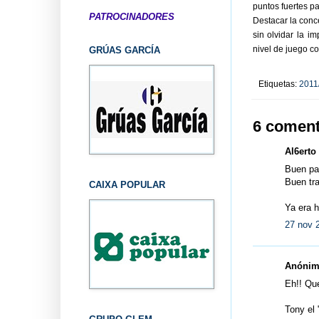
puntos fuertes p
PATROCINADORES
Destacar la conce
sin olvidar la 
nivel de juego co
GRÚAS GARCÍA
Etiquetas:
2011
6 coment
Al6erto 
Buen par
Buen tra
CAIXA POPULAR
Ya era 
27 nov 
Anónimo
Eh!! Que
Tony el 