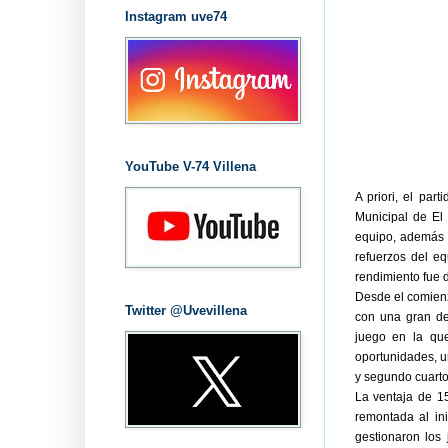
Instagram uve74
YouTube V-74 Villena
A priori, el par
Municipal de El
equipo, además d
refuerzos del e
rendimiento fue d
Desde el comienzo
Twitter @Uvevillena
con una gran def
juego en la qu
oportunidades, un
y segundo cuarto
La ventaja de 1
remontada al in
gestionaron los