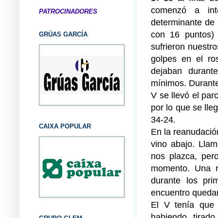
comenzó a inte
PATROCINADORES
determinante de 
con 16 puntos) 
GRÚAS GARCÍA
sufrieron nuestro
golpes en el ro
dejaban durant
mínimos. Durante 
V se llevó el par
por lo que se lle
34-24.
CAIXA POPULAR
En la reanudació
vino abajo. Lla
nos plazca, per
momento. Una re
durante los pri
encuentro quedar
El V tenía que 
habiendo tirado