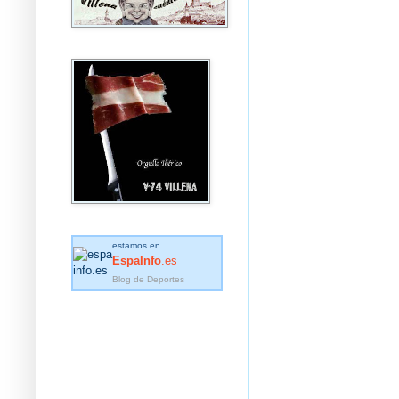
estamos en
EspaInfo
.es
Blog de Deportes