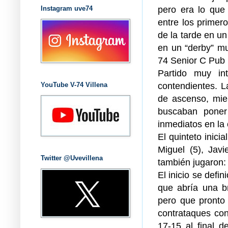
pero era lo que
Instagram uve74
entre los primer
de la tarde en u
en un “derby” muy
74 Senior C Pub 
Partido muy in
contendientes. L
YouTube V-74 Villena
de ascenso, mie
buscaban poner
inmediatos en la 
El quinteto inici
Miguel (5), Javi
Twitter @Uvevillena
también jugaron: 
El inicio se defi
que abría una b
pero que pronto 
contrataques con
17-15 al final d