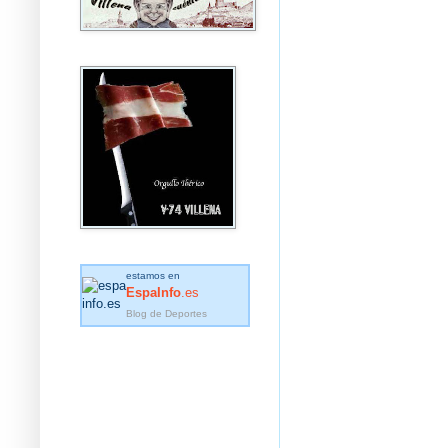
estamos en
EspaInfo
.es
Blog de Deportes